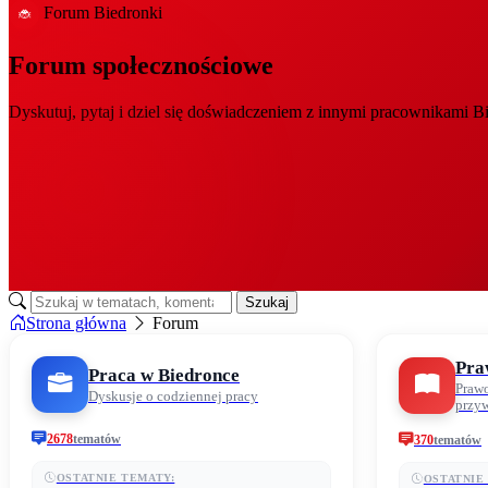
Forum Biedronki
🐞
Forum
społecznościowe
Dyskutuj, pytaj i dziel się doświadczeniem z innymi pracownikami B
Szukaj
Strona główna
Forum
Pra
Praca w Biedronce
Prawo
Dyskusje o codziennej pracy
przyw
2678
tematów
370
tematów
OSTATNIE TEMATY:
OSTATNIE