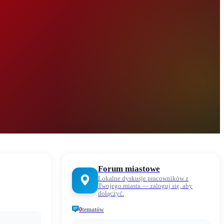
Forum miastowe
Lokalne dyskusje pracowników z
Twojego miasta — zaloguj się, aby
dołączyć.
0
tematów