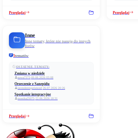
Przeglądaj
Przeglądaj
Inne
Inne tematy, które nie pasują do innych
forów
5
tematów
OSTATNIE TEMATY:
Zmiana w niedzielę
nowa7373
·
09.08.2026 03:08
Orzeczenie z Sanepidu
lavenderexperienced
·
26.07.2026 20:26
Spotkanie integracyjne
monika25075
·
22.06.2026 18:31
Przeglądaj