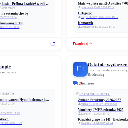
Mała wypłata na RIO okolice 4700
Zakupy przy kasie - Próbna kradzież w roli klienta (ochrona)
paleciarnia
·
23.07.2026 17:14
7.2026 01:06
Delegacje
 na ostatnią chwilę
magda412002
·
08.07.2026 18:17
05.2026 15:04
Komornik
planowany urlop
Iwonaborek
·
13.06.2026 14:17
28.05.2026 20:10
Przeglądaj
Ostatnie wydarzen
-topic
Ostatnie wydarzenia zwią
e rozmowy
Biedronką
159
tematów
 TEMATY:
OSTATNIE TEMATY:
Komentarz pod utworem Hymn kolorowe buźki
Zmiana Struktury 2026-2027
6.2026 21:06
michalek710
·
06.07.2026 09:28
Vouchery JMP Biedronka 2025
22.05.2026 15:23
Kandi
·
04.12.2025 23:42
stkich
2
·
04.03.2026 13:20
DarkSide
·
11.04.2025 07:44