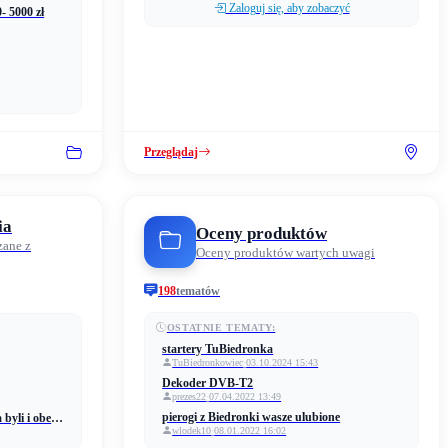
Zaloguj się, aby zobaczyć
- 5000 zł
Przeglądaj
ia
Oceny produktów
zane z
Oceny produktów wartych uwagi
198
tematów
OSTATNIE TEMATY:
startery TuBiedronka
TuBiedronkowiec
·
03.10.2024 15:43
Dekoder DVB-T2
prezes22
·
07.04.2022 13:49
pierogi z Biedronki wasze ulubione
Kradzież grupy na FB - Biedronka byli i obecni pracownicy
wlodek10
·
08.01.2022 16:02