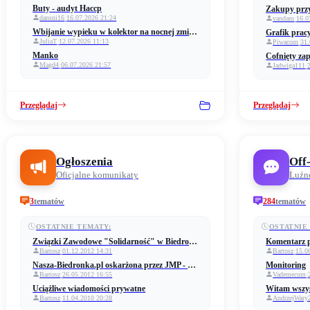
Buty - audyt Haccp
dansni16
·
16.07.2026 21:24
vandam
·
16.0
Wbijanie wypieku w kolektor na nocnej zmianie
Grafik pracy
JuliaT
·
12.07.2026 11:13
Piwacom
·
31.
Manko
Cofnięty za
Magd4
·
06.07.2026 21:57
Jadwiga111
·
Przeglądaj
Przeglądaj
Ogłoszenia
Off
Oficjalne komunikaty
Luźn
3
tematów
284
tematów
OSTATNIE TEMATY:
OSTATNIE
Związki Zawodowe "Solidarność" w Biedronce
Bartosz
·
01.12.2012 14:31
Bartosz
·
15.0
Nasza-Biedronka.pl oskarżona przez JMP - Biedronka
Monitoring
Bartosz
·
26.05.2012 16:55
Vademecum
·
Uciążliwe wiadomości prywatne
Witam wszy
Bartosz
·
11.04.2010 20:28
AndrzejWary