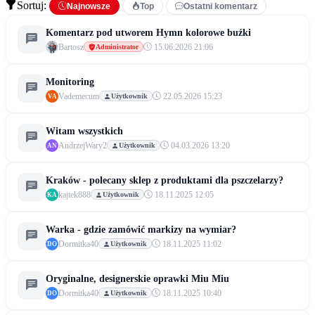
Sortuj:
Najnowsze
Top
Ostatni komentarz
Komentarz pod utworem Hymn kolorowe buźki
Bartosz
15.06.2026 21:06
Administrator
Monitoring
Vademecum
22.05.2026 15:23
Użytkownik
VA
Witam wszystkich
AndrzejWary2
04.03.2026 13:20
Użytkownik
AN
Kraków - polecany sklep z produktami dla pszczelarzy?
kajtek888
18.11.2025 12:05
Użytkownik
KA
Warka - gdzie zamówić markizy na wymiar?
Dormitka40
18.11.2025 11:02
Użytkownik
DO
Oryginalne, designerskie oprawki Miu Miu
Dormitka40
18.11.2025 10:40
Użytkownik
DO