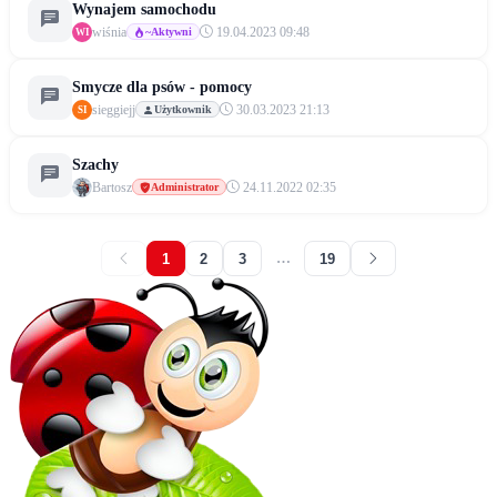
Wynajem samochodu
wiśnia
19.04.2023 09:48
~Aktywni
WI
Smycze dla psów - pomocy
sieggiejj
30.03.2023 21:13
Użytkownik
SI
Szachy
Bartosz
24.11.2022 02:35
Administrator
1
2
3
…
19