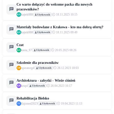
Co warto dołączyć do welcome packa dla nowych
pracowników?
kajtek888
18.11.2025 10:15
Użytkownik
KA
Materiały budowlane z Krakowa - kto ma dobrą ofertę?
kajtek888
18.11.2025 09:49
Użytkownik
KA
Czat
kasia_87
20.05.2025 08:26
Użytkownik
KA
Szkolenie dla pracowników
operatorgd
28.12.2023 18:03
Użytkownik
OP
Architektura - zabytki - Wieże ciśnień
krupi
26.04.2023 16:17
Użytkownik
KR
Rehabilitacja Bielsko
fizjomed2023
19.04.2023 11:13
Użytkownik
FI