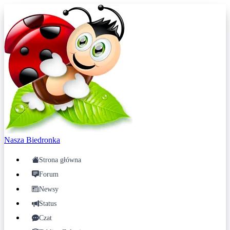
Nasza
Biedronka
Strona główna
Forum
Newsy
Status
Czat