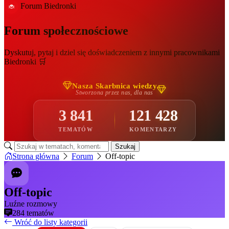
Forum Biedronki
🐞
Forum
społecznościowe
Dyskutuj, pytaj i dziel się doświadczeniem z innymi pracownikami
Biedronki 🛒
Nasza Skarbnica wiedzy
Stworzona przez nas, dla nas
3 841
121 428
TEMATÓW
KOMENTARZY
Szukaj
Strona główna
Forum
Off-topic
Off-topic
Luźne rozmowy
284 tematów
Wróć do listy kategorii