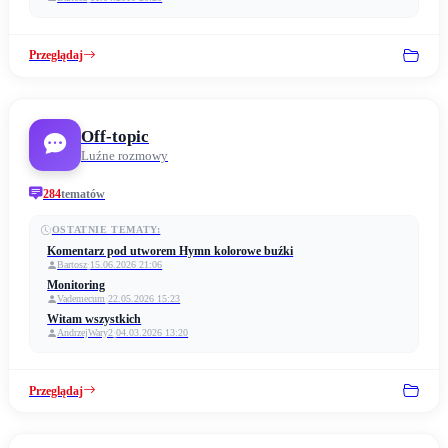
Przeglądaj
Off-topic
Luźne rozmowy
284
tematów
OSTATNIE TEMATY:
Komentarz pod utworem Hymn kolorowe buźki
Bartosz
·
15.06.2026 21:06
Monitoring
Vademecum
·
22.05.2026 15:23
Witam wszystkich
AndrzejWary2
·
04.03.2026 13:20
Przeglądaj