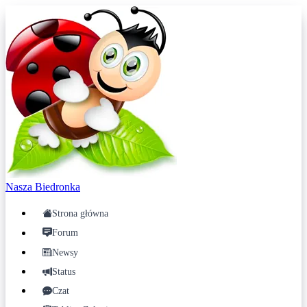
Nasza
Biedronka
Strona główna
Forum
Newsy
Status
Czat