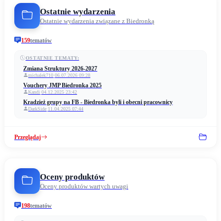
Ostatnie wydarzenia
Ostatnie wydarzenia związane z Biedronką
159
tematów
OSTATNIE TEMATY:
Zmiana Struktury 2026-2027
michalek710
·
06.07.2026 09:28
Vouchery JMP Biedronka 2025
Kandi
·
04.12.2025 23:42
Kradzież grupy na FB - Biedronka byli i obecni pracownicy
DarkSide
·
11.04.2025 07:44
Przeglądaj
Oceny produktów
Oceny produktów wartych uwagi
198
tematów