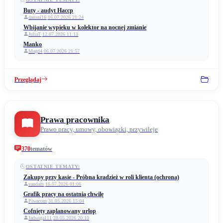
Buty - audyt Haccp
dansni16
·
16.07.2026 21:24
Wbijanie wypieku w kolektor na nocnej zmianie
JuliaT
·
12.07.2026 11:13
Manko
Magd4
·
06.07.2026 21:57
Przeglądaj
Prawa pracownika
Prawo pracy, umowy, obowiązki, przywileje
370
tematów
OSTATNIE TEMATY:
Zakupy przy kasie - Próbna kradzież w roli klienta (ochrona)
vandam
·
16.07.2026 01:06
Grafik pracy na ostatnią chwilę
Piwacom
·
31.05.2026 15:04
Cofnięty zaplanowany urlop
Jadwiga111
·
28.05.2026 20:10