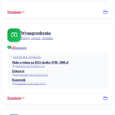
Przeglądaj
Wynagrodzenia
Pensje, premie, dodatki
145
tematów
OSTATNIE TEMATY:
Mała wypłata na RIO okolice 4700- 5000 zł
paleciarnia
·
23.07.2026 17:14
Delegacje
magda412002
·
08.07.2026 18:17
Komornik
Iwonaborek
·
13.06.2026 14:17
Przeglądaj