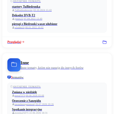
OSTATNIE TEMATY:
startery TuBiedronka
TuBiedronkowiec
·
03.10.2024 15:43
Dekoder DVB-T2
prezes22
·
07.04.2022 13:49
pierogi z Biedronki wasze ulubione
wlodek10
·
08.01.2022 16:02
Przeglądaj
Inne
Inne tematy, które nie pasują do innych forów
5
tematów
OSTATNIE TEMATY:
Zmiana w niedzielę
nowa7373
·
09.08.2026 03:08
Orzeczenie z Sanepidu
lavenderexperienced
·
26.07.2026 20:26
Spotkanie integracyjne
monika25075
·
22.06.2026 18:31