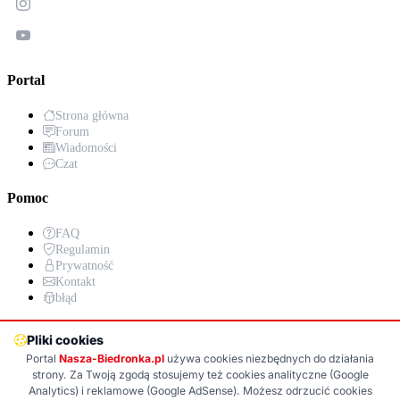
Portal
Strona główna
Forum
Wiadomości
Czat
Pomoc
FAQ
Regulamin
Prywatność
Kontakt
błąd
Aplikacja
Pliki cookies
Portal
Nasza-Biedronka.pl
używa cookies niezbędnych do działania
Wersja PWA już wkrótce!
strony. Za Twoją zgodą stosujemy też cookies analityczne (Google
Analytics) i reklamowe (Google AdSense). Możesz odrzucić cookies
Google Play (wkrótce)
App Store (wkrótce)