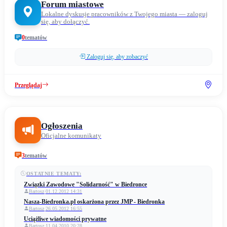
Forum miastowe
Lokalne dyskusje pracowników z Twojego miasta — zaloguj
się, aby dołączyć.
0
tematów
Zaloguj się, aby zobaczyć
Przeglądaj
Ogłoszenia
Oficjalne komunikaty
3
tematów
OSTATNIE TEMATY:
Związki Zawodowe "Solidarność" w Biedronce
Bartosz
·
01.12.2012 14:31
Nasza-Biedronka.pl oskarżona przez JMP - Biedronka
Bartosz
·
26.05.2012 16:55
Uciążliwe wiadomości prywatne
Bartosz
·
11.04.2010 20:28