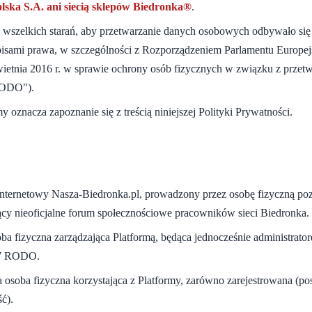
lska S.A. ani siecią sklepów Biedronka®
.
a wszelkich starań, aby przetwarzanie danych osobowych odbywało się
isami prawa, w szczególności z Rozporządzeniem Parlamentu Europej
wietnia 2016 r. w sprawie ochrony osób fizycznych w związku z prze
RODO").
y oznacza zapoznanie się z treścią niniejszej Polityki Prywatności.
nternetowy Nasza-Biedronka.pl, prowadzony przez osobę fizyczną poza
ący nieoficjalne forum społecznościowe pracowników sieci Biedronka.
a fizyczna zarządzająca Platformą, będąca jednocześnie administra
t 7 RODO.
osoba fizyczna korzystająca z Platformy, zarówno zarejestrowana (posi
ć).