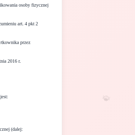
ikowania osoby fizycznej
mieniu art. 4 pkt 2
ytkownika przez
nia 2016 r.
est:
🐞
znej (dalej: