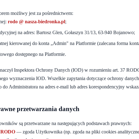
torem możliwy jest za pośrednictwem:
nej:
rodo @ nasza-biedronka.pl
;
adycyjnej na adres: Bartosz Glen, Gołaszyn 31/13, 63-940 Bojanowo;
nej kierowanej do konta „Admin" na Platformie (zalecana forma konta
towego dostępnego na Platformie.
znaczył Inspektora Ochrony Danych (IOD) w rozumieniu art. 37 RODO
yjnego wyznaczenia IOD. Wszelkie zapytania dotyczące ochrony danyc
o do Administratora na adres e-mail lub adres korespondencyjny wska
rawne przetwarzania danych
wników są przetwarzane na następujących podstawach prawnych:
 a) RODO
— zgoda Użytkownika (np. zgoda na pliki cookies analityczn