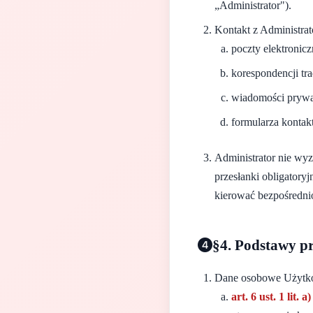
„Administrator").
Kontakt z Administra
poczty elektronicz
korespondencji tr
wiadomości prywat
formularza kontak
Administrator nie wy
przesłanki obligator
kierować bezpośredni
§4. Podstawy p
Dane osobowe Użytko
art. 6 ust. 1 lit.