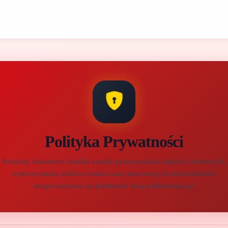
Polityka Prywatności
Poniższy dokument określa zasady przetwarzania danych osobowych,
wykorzystania plików cookies oraz stosowanych mechanizmów
bezpieczeństwa na platformie Nasza-Biedronka.pl.