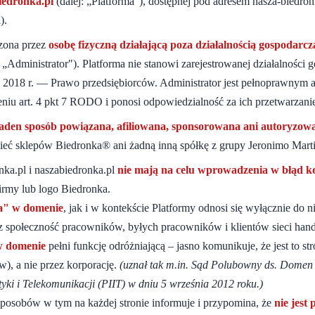
iedronka.pl
(dalej: „Platforma"), dostępnej pod adresem nasza-biedron
).
dzona przez
osobę fizyczną działającą poza działalnością gospodarcz
: „Administrator"). Platforma nie stanowi zarejestrowanej działalności
a 2018 r. — Prawo przedsiębiorców. Administrator jest pełnoprawnym 
iu art. 4 pkt 7 RODO i ponosi odpowiedzialność za ich przetwarzani
 żaden sposób powiązana, afiliowana, sponsorowana ani autoryzow
sieć sklepów Biedronka® ani żadną inną spółkę z grupy Jeronimo Marti
ka.pl i naszabiedronka.pl
nie mają na celu wprowadzenia w błąd 
irmy lub logo Biedronka.
a" w domenie
, jak i w kontekście Platformy odnosi się wyłącznie do n
 społeczność pracowników, byłych pracowników i klientów sieci hand
w domenie
pełni funkcję odróżniającą – jasno komunikuje, że jest to s
), a nie przez korporację.
(uznał tak m.in. Sąd Polubowny ds. Domen 
tyki i Telekomunikacji (PIIT) w dniu 5 września 2012 roku.)
 sposobów w tym na każdej stronie informuje i przypomina, że
nie jest