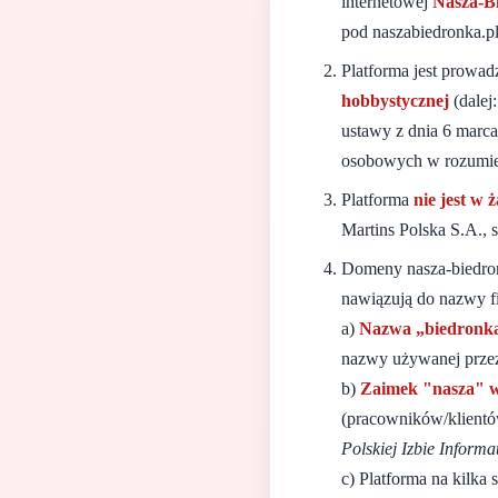
internetowej
Nasza-B
pod naszabiedronka.pl
Platforma jest prowa
hobbystycznej
(dalej
ustawy z dnia 6 marc
osobowych w rozumien
Platforma
nie jest w
Martins Polska S.A., 
Domeny nasza-biedron
nawiązują do nazwy f
a)
Nazwa „biedronk
nazwy używanej przez
b)
Zaimek "nasza" 
(pracowników/klientów
Polskiej Izbie Informa
c) Platforma na kilka