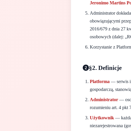
Jeronimo Martins Po
Administrator dokład
obowiązującymi przep
2016/679 z dnia 27 k
osobowych (dalej: „
Korzystanie z Platform
§2. Definicje
Platforma
— serwis i
gospodarczą, stanowi
Administrator
— osob
rozumieniu art. 4 pk
Użytkownik
— każda 
niezarejestrowana (goś