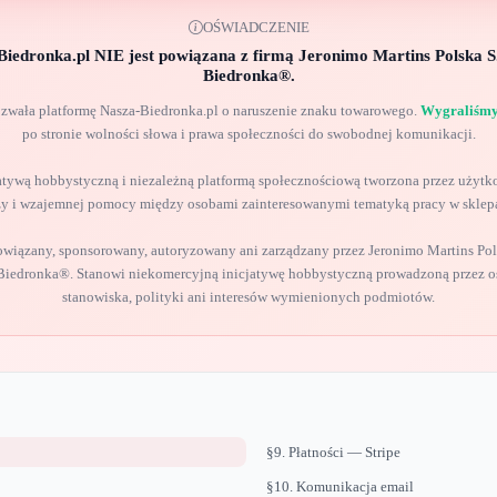
OŚWIADCZENIE
Biedronka.pl
NIE jest powiązana
z firmą Jeronimo Martins Polska S.
Biedronka®.
ozwała platformę Nasza-Biedronka.pl o naruszenie znaku towarowego.
Wygraliśmy
po stronie wolności słowa i prawa społeczności do swobodnej komunikacji.
jatywą hobbystyczną i niezależną platformą społecznościową tworzona przez uży
y i wzajemnej pomocy między osobami zainteresowanymi tematyką pracy w sklepa
powiązany, sponsorowany, autoryzowany ani zarządzany przez Jeronimo Martins Pols
 Biedronka®. Stanowi niekomercyjną inicjatywę hobbystyczną prowadzoną przez os
stanowiska, polityki ani interesów wymienionych podmiotów.
§9. Płatności — Stripe
§10. Komunikacja email