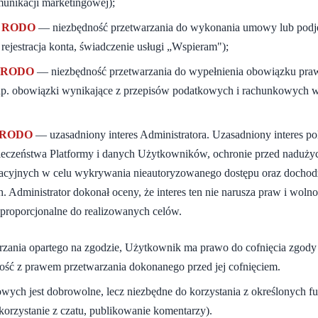
unikacji marketingowej);
 b) RODO
— niezbędność przetwarzania do wykonania umowy lub podjęc
rejestracja konta, świadczenie usługi „Wspieram");
 c) RODO
— niezbędność przetwarzania do wypełnienia obowiązku pra
np. obowiązki wynikające z przepisów podatkowych i rachunkowych w
 f) RODO
— uzasadniony interes Administratora. Uzasadniony interes po
eczeństwa Platformy i danych Użytkowników, ochronie przed nadużyci
zacyjnych w celu wykrywania nieautoryzowanego dostępu oraz dochod
. Administrator dokonał oceny, że interes ten nie narusza praw i wol
t proporcjonalne do realizowanych celów.
rzania opartego na zgodzie, Użytkownik ma prawo do cofnięcia zgo
ść z prawem przetwarzania dokonanego przed jej cofnięciem.
ych jest dobrowolne, lecz niezbędne do korzystania z określonych fu
, korzystanie z czatu, publikowanie komentarzy).