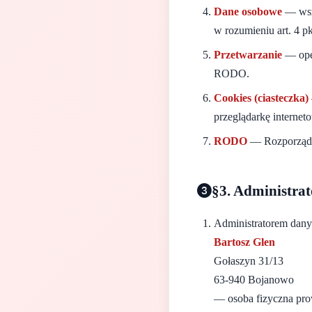
Dane osobowe
— wsze
w rozumieniu art. 4 
Przetwarzanie
— oper
RODO.
Cookies (ciasteczka)
przeglądarkę internet
RODO
— Rozporządze
§3. Administra
Administratorem dany
Bartosz Glen
Gołaszyn 31/13
63-940 Bojanowo
— osoba fizyczna prow