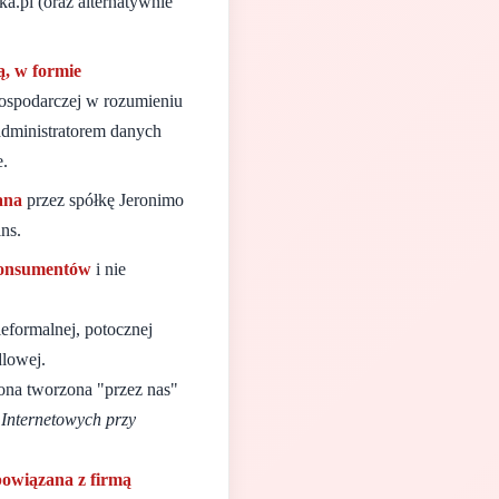
ka.pl (oraz alternatywnie
ą, w formie
 gospodarczej w rozumieniu
administratorem danych
e.
ana
przez spółkę Jeronimo
ns.
konsumentów
i nie
ieformalnej, potocznej
lowej.
trona tworzona "przez nas"
Internetowych przy
 powiązana z firmą