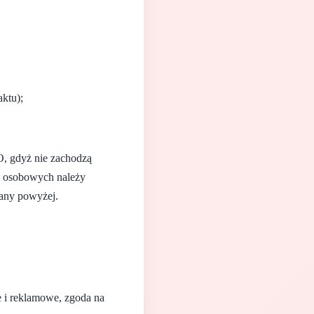
ktu);
, gdyż nie zachodzą
h osobowych należy
zany powyżej.
e i reklamowe, zgoda na