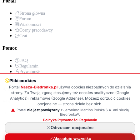
Portal
Strona główna
Forum
Wiadomości
Oceny pracodawcy
Czat
Pomoc
FAQ
Regulamin
Prywatność
Kontakt
Pliki cookies
Portal
Nasza-Biedronka.pl
używa cookies niezbędnych do działania
Aplikacja
strony. Za Twoją zgodą stosujemy też cookies analityczne (Google
Analytics) i reklamowe (Google AdSense). Możesz odrzucić cookies
Wersja PWA już wkrótce!
opcjonalne — strona działa bez nich.
Portal
nie jest powiązany
z Jeronimo Martins Polska S.A. ani siecią
Google Play (wkrótce)
App Store (wkrótce)
Biedronka®.
Polityka Prywatności
·
Regulamin
© 2025
Nasza-Biedronka.pl
· Wszelkie prawa zastrzeżone
Odrzucam opcjonalne
Strona nieoficjalna · Nie jest powiązana z Jeronimo Martins Polska
Akceptuję wszystko
S.A.