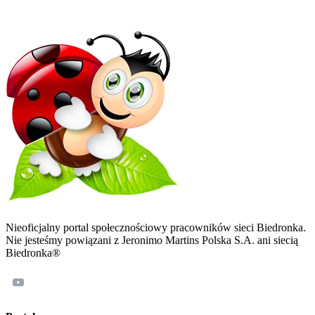
dużego ruchu muzyczka wtapia się w ogólny hałas , ogólnie
mówiąc trzeba się nauczyć z tym żyć , ba :D dochodzi nawet do
takich momentów że niektórzy mają swoje ulubione kawałki i
podśpiewują sobie pod nosem podczas pracy :D i chyba nic w
tym złego bo dla wprawnego ucha jest tam kilka znanych
głosów ;)
Nieoficjalny portal społecznościowy pracowników sieci Biedronka.
Nie jesteśmy powiązani z Jeronimo Martins Polska S.A. ani siecią
Biedronka®