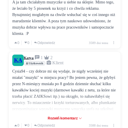
A ja tam chciałabym muzyczke u siebie na sklepie. Mimo tego,
że leciało by 5 piosenek na krzyż i co chwila reklama.
Bynajmniej mogłabym na chwile wsłuchać się w coś innego niż
marudzenie klientów. A poza tym naukowo udowodniono, że
muzyka dobrze wpływa na prace pracowników i samopoczucie
klienta. :P
0
0
Odpowiedz
3589 dni temu
1
2
Katya
KA
Klient
Użytkownik
Cysia94 - czy dobrze mi się wydaje, że nigdy wcześniej nie
miałaś "muzyki" w miejscu pracy? Bo jestem pewna, że gdybyś
przez N-miesięcy musiała po 8 godzin dziennie słuchać kilku
kawałków kociej muzyki (darmowe kawałki z netu, za które nie
trzeba płacić ZAIKSowi itp.) na okrągło, to nabawiłabyś się
nerwicy. To miauczenie i krzyki torturowanych, albo plumkanie
przypominające wprawki muzyczne wnuczka szefa na szkolnej
akademii, do którego zazwyczaj się te podkłady muzyczne
Rozwiń komentarz
sprowadzają to iście chińska tortura. Najgorszemu wrogowi tego
0
0
Odpowiedz
3588 dni temu
nie życzę.