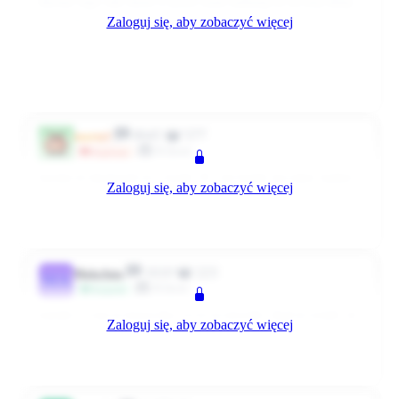
słuchać tego cały dzień w pracy mam nadzieję że na mój sklep
Zaloguj się, aby zobaczyć więcej
to nie dotrze bo będę musiała głośniki zdemolować czy coś ;) a
na nockach słuchawki to mało my puszczamy muzykę głośno a
robota pali się nam w rękach :boks:
1
0
Odpowiedz
3586 dni temu
8045
577
marta1
Klient
Wspieram
żuczku te słuchawki to z troski :D , nie każdy ma takie ciężkie
Zaloguj się, aby zobaczyć więcej
ucho jak ja :P :rock:
0
0
Odpowiedz
3586 dni temu
1610
223
MalaAsia
MA
Klient
Przyjaciel
nastała i u nas ta muzyczka, co to za utworki, skąd je wzięli, że
Zaloguj się, aby zobaczyć więcej
tam nic 'normalnego' nie ma :D
0
0
Odpowiedz
3060 dni temu