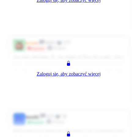
Zaloguj się, aby zobaczyć więcej
bo pomaga zwalczyć senność i dodaje energii ale na dziennych
zmianach wydaje mi się że przeszkadzałaby na maksa bo i tak na
sklepie jest dość hałasu :)
0
0
Odpowiedz
3587 dni temu
8045
577
marta1
Klient
Wspieram
A ja mam odwrotnie :D , nie chodzę do Tesco bo to pitu , pitu i
plum , plum rozstraja mnie :D , jestem w stanie tam wytrzymać
nie więcej niż 10 minut i nie wiem jak kasjerki tam funkcjonują
Zaloguj się, aby zobaczyć więcej
. Co innego muzyka na nocnej zmianie , ja , miksy i słuchawki
na uszach z ulubionymi kawałkami , szast , prast , robota
zrobiona i zmiany koniec :)
0
0
Odpowiedz
3587 dni temu
623
38
żuczek1
ŻU
Klient
Przyjaciel
Marta mnie też to denerwuje jako klienta i nie wyobrażam sobie