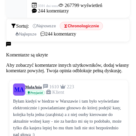
267799
wyświetleń
3591 dni temu
244
komentarzy
Sortuj:
Najnowsze
Chronologicznie
244
komentarzy
Najlepsze
Komentarze
Komentarze są ukryte
Aby zobaczyć komentarze innych użytkowników, dodaj własny
komentarz powyżej. Twoja opinia odblokuje pełną dyskusję.
1610
223
MalaAsia
MA
Klient
Przyjaciel
Byłam kiedyś w biedrze w Warszawie i tam było wyświetlane
elektronicznie i powiadamiane głosowo do której podejść kasy,
kolejka była jedna (zarąbista) a z niej osoby kierowane do
aktualnie wolnej kasy - nie za bardzo mi się to podobało, może
tylko dla kasjera lepiej bo mu tłum ludi nie stoi bezpośrednio
nad głową :)