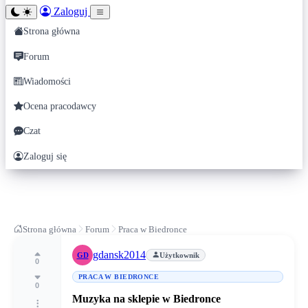
Zaloguj
Strona główna
Forum
Wiadomości
Ocena pracodawcy
Czat
Zaloguj się
Strona główna
Forum
Praca w Biedronce
gdansk2014
GD
Użytkownik
0
PRACA W BIEDRONCE
0
Muzyka na sklepie w Biedronce