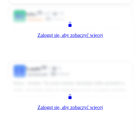
445
43
bolka
BO
Klient
@Super
Oj u nas chwile po pierwszym listopada zaczna puszczac zestaw
Zaloguj się, aby zobaczyć więcej
7 kolęd. Pierwszy dzień bedzie mily ale reszte dni sluchac ciagle
tego samego to obłęd :karabin: :karabin:
0
0
Odpowiedz
3588 dni temu
2
0
Cysia94
CY
Klient
Użytkownik
Katya - mialam. Tez przez miesiac sluchalam kilku piosenek w
kolko, ale dzieki temu nie skupialam sie tak na szumie schodow
w centrum chandlowym, w ktorym pracowalam i szum ludzi mi
jakos umykal. A poza tym czas szybciej mijal.
Zaloguj się, aby zobaczyć więcej
Muzyka w sklepie to swietne rozwiazanie pod warunkiem, ze
puszczaja jakies dobre radio typu eska, ale jak czlowiek nie ma
nieczego to i taka rozrywka to zawsze cos. Chociazby na
poczatek..;)