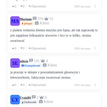
0
0
Odpowiedz
3591 dni temu
376
55
Mariano
MA
Klient
@Super
z punktu widzenia klienta muzyka jest fajna, ale tak naprawdę to
jest zapętlone kilkanaście utworów i leci to w kółko. można
zwariować
0
0
Odpowiedz
3591 dni temu
191
4
sebcio
SE
Klient
#Zaangażowani
ja pracuje w sklepie z powiadamianiem głosowym i
telewizorkiem, faktycznie zwariować można.
0
0
Odpowiedz
3591 dni temu
2
0
Cysia94
CY
Klient
Użytkownik