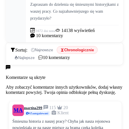
Zapraszam do dzielenia się śmiesznymi historyjkami z 
waszej pracy. Co najzabawniejszego się wam 
przydarzyło?
14138
wyświetleń
1672 dni temu
10
komentarzy
Sortuj:
Najnowsze
Chronologicznie
10
komentarzy
Najlepsze
Komentarze
Komentarze są ukryte
Aby zobaczyć komentarze innych użytkowników, dodaj własny
komentarz powyżej. Twoja opinia odblokuje pełną dyskusję.
115
20
martita299
MA
Klient
#Zaangażowani
Śmieszna historia z naszej pracy? Chyba jak nasza rejonowa
powiedziała ze na nasze miejsce za brama czeka kolejka