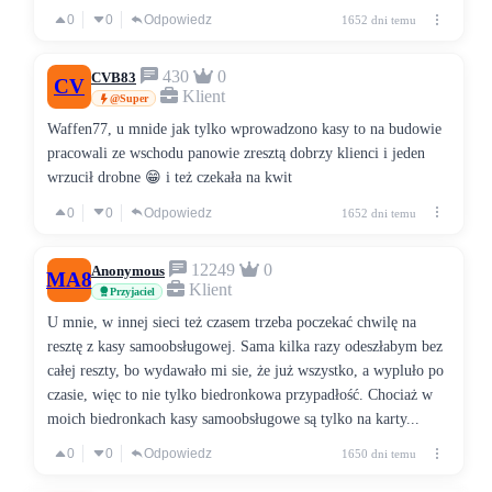
0
0
Odpowiedz
1652 dni temu
430
0
CVB83
CV
Klient
@Super
Waffen77, u mnide jak tylko wprowadzono kasy to na budowie
pracowali ze wschodu panowie zresztą dobrzy klienci i jeden
wrzucił drobne 😁 i też czekała na kwit
0
0
Odpowiedz
1652 dni temu
12249
0
Anonymous
MA8
Klient
Przyjaciel
U mnie, w innej sieci też czasem trzeba poczekać chwilę na
resztę z kasy samoobsługowej. Sama kilka razy odeszłabym bez
całej reszty, bo wydawało mi sie, że już wszystko, a wypluło po
czasie, więc to nie tylko biedronkowa przypadłość. Chociaż w
moich biedronkach kasy samoobsługowe są tylko na karty...
0
0
Odpowiedz
1650 dni temu