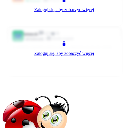
Klient
Przyjaciel
Zaloguj się, aby zobaczyć więcej
U nas tez juz były dwa takie przypadki 😁 😁 😁
0
0
Odpowiedz
1648 dni temu
12
0
śpiuncek
ŚP
fresh expert
Użytkownik
w zeszłym tygodniu pańcia odeszła oburzona że jej nie zmiele
Zaloguj się, aby zobaczyć więcej
kawy w ziarenkach bo nie mam czym,a ona przecież nawet
młynka nie ma w domu...,ręce opadają :-f
0
0
Odpowiedz
1591 dni temu