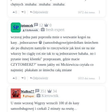
chętnych :muhaha: :muhaha: :muhaha:
0
0
Odpowiedz
1672 dni temu
12
0
śpiuncek
ŚP
fresh expert
Użytkownik
wczoraj jedna pani poprosiła mnie o wezwanie kogoś na
kasy...jednorazowe 😁 (samoobsługowe)pierdolłam śmiechem
ale po dłuższym namyśle to rzeczywiście jak ktoś sie na nie
wkurzy bo ciąglę coś nie tak to są jednorazowe hahaha. no i
pytanie innej klientki" przepraszam, gdzie macie
CZYTOMIERZ?" tonem jakby mi Mickiewicza czytała co
najmniej .płakałam ze śmiechu całą zmiane
0
0
Odpowiedz
1653 dni temu
351
34
Waffen77
Kierownik
@Super
U mnie wczoraj Węgrzy wrzucili 100 zł do kasy
samoobsługowej i czekali 2 minuty na resztę...