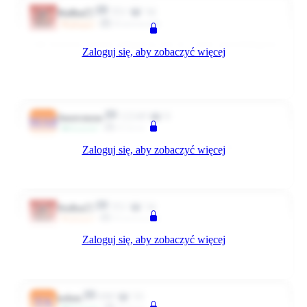
351
34
Waffen77
Kierownik
@Super
Cały komizm sytuacji polegał na tym że u mnie samoobsługowe
Zaloguj się, aby zobaczyć więcej
są tylko na karty...
0
0
Odpowiedz
1650 dni temu
12249
0
Anonymous
MA8
Klient
Przyjaciel
Zaloguj się, aby zobaczyć więcej
To skoro jest na karty, to gdzie wrzucili tę stówę? 😁
0
0
Odpowiedz
1649 dni temu
351
34
Waffen77
Kierownik
@Super
Zaloguj się, aby zobaczyć więcej
U dołu po prawej jest otwór serwisowy i tsm wrzucili...
0
0
Odpowiedz
1649 dni temu
690
33
tadam
TA