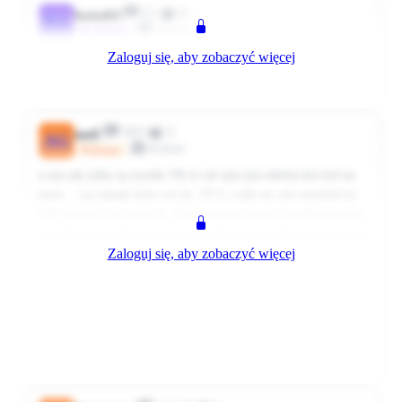
62
0
basiad24
BA
Klient
~Aktywni
Zaloguj się, aby zobaczyć więcej
51% do tej pory nam się wypomina taki wynik ;(
0
0
Odpowiedz
5181 dni temu
505
2
agaF
AG
Klient
@Super
u nas jak tylko są wyniki TK to od razu jest telefon kto był na
kasie... raz jednak było coś ok. 70 % i nikt nic nie wiedział bo
niby papiery nie przeszły, akurat gówno prawda! podejrzewamy,
że mógł to być któryś kierownik albo na kasie albo nie reagował
Zaloguj się, aby zobaczyć więcej
na dzwonek gdy kasjer potrzebował pomocy... ale przecież się
nie przyznają... poza tym żaden z kierowników nie mówi
DZIEŃ DOBRY w 1 alejce więc skoro tak nas uczą to my też
już głupków z siebie nie robimy... a tajemniczy jak wyjdzie tak
wyjdzie- mamy go gdzieś!
0
0
Odpowiedz
5181 dni temu