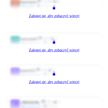
12249
0
Anonymous
MA8
Klient
Przyjaciel
u nas 65% trzy razy z rzędu :szczena: dziwne ale nie będziemy
Zaloguj się, aby zobaczyć więcej
sie spierać &gt;:D
0
0
Odpowiedz
5178 dni temu
185
5
Agnieszka83
AG
Klient
#Zaangażowani
Zaloguj się, aby zobaczyć więcej
U nas w tym miesiacu tajemniczy wyszedl tylko 39 %
0
0
Odpowiedz
5174 dni temu
239
0
nanna2222
NA
Klient
#Zaangażowani
Zaloguj się, aby zobaczyć więcej
54% żenada.
0
0
Odpowiedz
5174 dni temu
155
1
_PREDATOR_
_P
Klient
#Zaangażowani