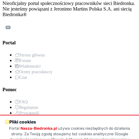
Nieoficjalny portal społecznościowy pracowników sieci Biedronka.
Nie jesteśmy powiązani z Jeronimo Martins Polska S.A. ani siecią
Biedronka®
Portal
Strona główna
Forum
Wiadomości
Oceny pracodawcy
Czat
Pomoc
FAQ
Regulamin
Prywatność
Kontakt
Pliki cookies
Portal
Nasza-Biedronka.pl
używa cookies niezbędnych do działania
Aplikacja
strony. Za Twoją zgodą stosujemy też cookies analityczne (Google