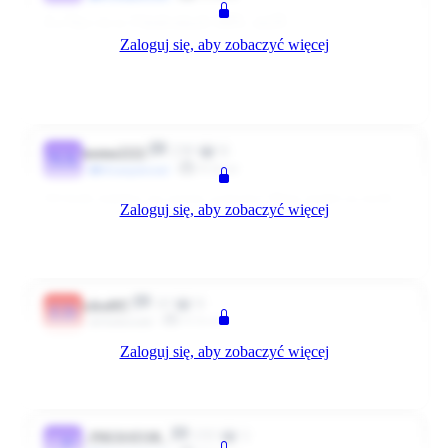
A u Nas i to w 2 biedronkach 100% :em29:
Zaloguj się, aby zobaczyć więcej
Ale co z tego jak 'Panie' miały 2 wpadki/ kalafior i 'mensko' po
terminie i premię szlag trafił/ nie moją/ ;(
0
0
Odpowiedz
5173 dni temu
239
0
nanna2222
NA
Klient
#Zaangażowani
Od kiedy kalafior ma termin ważności? Może miałeś na myśli
Zaloguj się, aby zobaczyć więcej
brokuły?
0
0
Odpowiedz
5173 dni temu
10
0
eden007
ED
Klient
Użytkownik
Zaloguj się, aby zobaczyć więcej
Moje dziewczyny sie postarały w tym miesiącu 100! :em29:
0
0
Odpowiedz
5173 dni temu
155
1
_PREDATOR_
_P