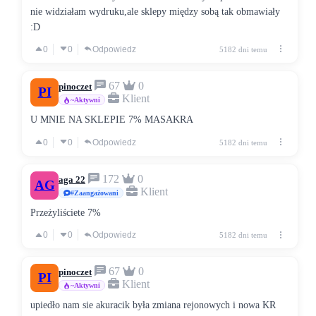
nie widziałam wydruku,ale sklepy między sobą tak obmawiały
:D
0
0
Odpowiedz
5182 dni temu
67
0
pinoczet
PI
Klient
~Aktywni
U MNIE NA SKLEPIE 7% MASAKRA
0
0
Odpowiedz
5182 dni temu
172
0
aga 22
AG
Klient
#Zaangażowani
Przeżyliściete 7%
0
0
Odpowiedz
5182 dni temu
67
0
pinoczet
PI
Klient
~Aktywni
upiedło nam sie akuracik była zmiana rejonowych i nowa KR