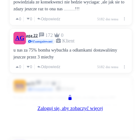
powiedziała ze konsekwenci nie bedzie wyciagac ,ale jak sie to
zdazy jeszcze raz to ona nas .........!!!
0
0
Odpowiedz
5182 dni temu
172
0
aga 22
AG
Klient
#Zaangażowani
u nas za 75% bomba wybuchła a odłamkami dostawaliśmy
jeszcze przez 3 miechy
0
0
Odpowiedz
5182 dni temu
228
2
nn79
NN
Klient
#Zaangażowani
U nas za niepełną setkę (odjęte punkty za jedną rzecz) KS
chodził i warczał, ze on się dowie kto i że tak nie może być.
Zaloguj się, aby zobaczyć więcej
Ale od kiedy nie było setki i mógł się przyczynić do tego
kierownik nastąpiła zmiana nastawienia - cisza na ten temat 8)
0
0
Odpowiedz
5181 dni temu