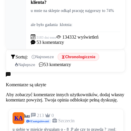
klienta?
u mnie na sklepie odkąd pracuję najgorszy to 74%
ale było gadania :klotnia:
134332
wyświetleń
5183 dni temu
53
komentarzy
Sortuj:
Najnowsze
Chronologicznie
53
komentarzy
Najlepsze
Komentarze
Komentarze są ukryte
Aby zobaczyć komentarze innych użytkowników, dodaj własny
komentarz powyżej. Twoja opinia odblokuje pełną dyskusję.
213
0
kas
KA
Szczecin
#Zaangażowani
u siebie w mieście słyszałam o - 8 :P ale czy to prawda ? :rool: