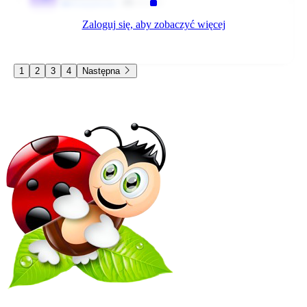
Klient
#Zaangażowani
Zaloguj się, aby zobaczyć więcej
Sory, pomyłka -&gt; brokuł :D
0
0
Odpowiedz
5172 dni temu
1
2
3
4
Następna