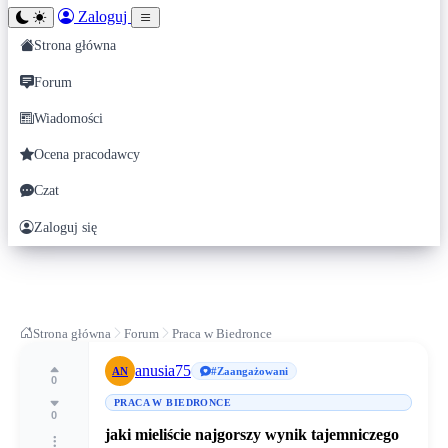
Zaloguj
Strona główna
Forum
Wiadomości
Ocena pracodawcy
Czat
Zaloguj się
Strona główna
Forum
Praca w Biedronce
anusia75
AN
#Zaangażowani
0
PRACA W BIEDRONCE
0
jaki mieliście najgorszy wynik tajemniczego