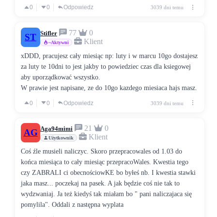
0
0
Odpowiedz
3039 dni temu
77
0
Stifler
ST
Klient
~Aktywni
xDDD, pracujesz cały miesiąc np: luty i w marcu 10go dostajesz
za luty te 10dni to jest jakby to powiedziec czas dla ksiegowej
aby uporządkować wszystko.
W prawie jest napisane, ze do 10go kazdego miesiaca hajs masz.
0
0
Odpowiedz
3039 dni temu
21
0
Aga94mimi
AG
Klient
Użytkownik
Coś źle musieli naliczyc. Skoro przepracowales od 1.03 do
końca miesiąca to cały miesiąc przepracoWales. Kwestia tego
czy ZABRALI ci obecnościowKE bo byłeś nb. I kwestia stawki
jaka masz... poczekaj na pasek. A jak będzie coś nie tak to
wydzwaniaj. Ja też kiedyś tak miałam bo " pani naliczajaca się
pomylila". Oddali z następna wyplata