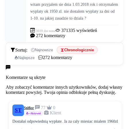
witam przyjalem sie dnia 1.03.2018 rok i otrzymalem 
wyplaty ok 1950 zl. nie dostalem wyplaty za dni od 
1-10. na jakiej zasadzie to dziala ?
371335
wyświetleń
3039 dni temu
272
komentarzy
Sortuj:
Najnowsze
Chronologicznie
272
komentarzy
Najlepsze
Komentarze
Komentarze są ukryte
Aby zobaczyć komentarze innych użytkowników, dodaj własny
komentarz powyżej. Twoja opinia odblokuje pełną dyskusję.
77
0
Stifler
ST
Klient
~Aktywni
Dostałaś odpowiednią wypłate. Ja za caly miesiac mialem 1960zl