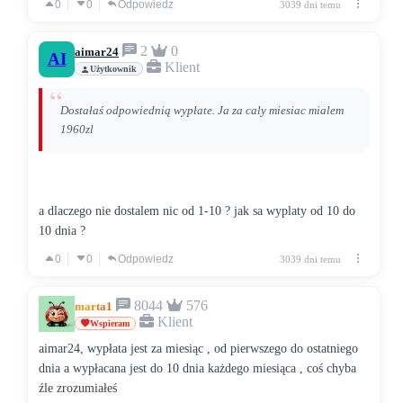
0
0
Odpowiedz
3039 dni temu
2
0
aimar24
AI
Klient
Użytkownik
Dostałaś odpowiednią wypłate. Ja za caly miesiac mialem
1960zl
a dlaczego nie dostalem nic od 1-10 ? jak sa wyplaty od 10 do
10 dnia ?
0
0
Odpowiedz
3039 dni temu
8044
576
marta1
Klient
Wspieram
aimar24, wypłata jest za miesiąc , od pierwszego do ostatniego
dnia a wypłacana jest do 10 dnia każdego miesiąca , coś chyba
źle zrozumiałeś