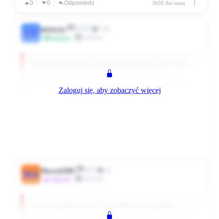
0
0
Odpowiedz
3038 dni temu
878
34
u8t3io3p
U8
Klient
Przyjaciel
Coś źle musieli naliczyc. Skoro przepracowales od 1.03 do
końca miesiąca to cały miesiąc przepracoWales. Kwestia
tego czy ZABRALI ci obecnościowKE bo byłeś nb. I kwestia
Zaloguj się, aby zobaczyć więcej
stawki jaka masz... poczekaj na pasek. A jak będzie coś nie
tak to wydzwaniaj. Ja też kiedyś tak miałam bo " pani
naliczajaca się pomylila". Oddali z następna wyplata
Rozwiń komentarz
0
0
Odpowiedz
3038 dni temu
Nie, on myślał, że pensja jest liczona od 10 do 10 i że za mało
85
4
dostał o 10 dni kalendarzowych
Marcel1980
MA
Klient
~Aktywni
Tak czy siak wydać jak ludzie czytają swoje umowy nie
rozumiejąc ich i co najgorsze podpisując je
witam przyjalem sie dnia 1.03.2018 rok i otrzymalem
wyplaty ok 1950 zl. nie dostalem wyplaty za dni od 1-10. na