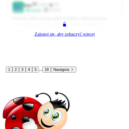
2191
91
kluq
KL
Klient
Przyjaciel
Wszystko zależy od tego gdzie pracujesz, jedni pracują na
własną średnią inni mają płacone z ogólnej magazynu. W
każdym razie aby mieć dobre pieniądze trzeba bardzo solidnie
Zaloguj się, aby zobaczyć więcej
natyrać, nie robiąc przy tym błędów. Już nie jeden ze sklepu
przykozaczył a po miesiącu się zwalniał, bo to jednak inna
bajka.
0
0
Odpowiedz
3032 dni temu
...
1
2
3
4
5
19
Następna