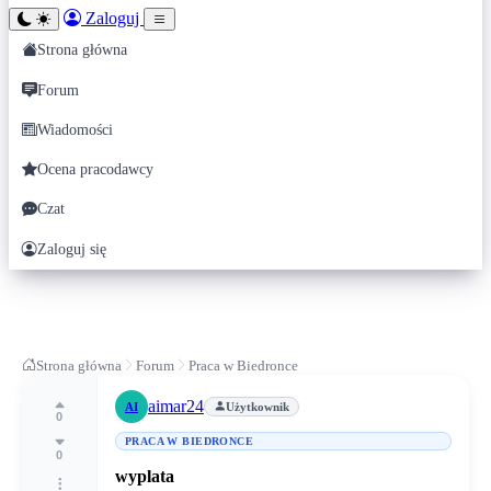
Zaloguj
Strona główna
Forum
Wiadomości
Ocena pracodawcy
Czat
Zaloguj się
Strona główna
Forum
Praca w Biedronce
aimar24
AI
Użytkownik
0
PRACA W BIEDRONCE
0
wyplata