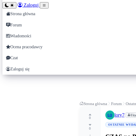
Zaloguj
Strona główna
Forum
Wiadomości
Ocena pracodawcy
Czat
Zaloguj się
Strona główna
Forum
Ostat
lory7
LO
Uży
0
OSTATNIE WYDA
0