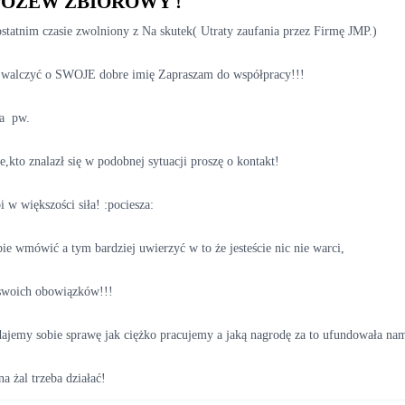
POZEW ZBIOROWY !
 ostatnim czasie zwolniony z Na skutek( Utraty zaufania przez Firmę JMP.)
 i walczyć o SWOJE dobre imię Zapraszam do współpracy!!!
a  pw.
ie,kto znalazł się w podobnej sytuacji proszę o kontakt!
i w większości siła! :pociesza: 
ie wmówić a tym bardziej uwierzyć w to że jesteście nic nie warci,
e swoich obowiązków!!!
ajemy sobie sprawę jak ciężko pracujemy a jaką nagrodę za to ufundowała na
na żal trzeba działać!