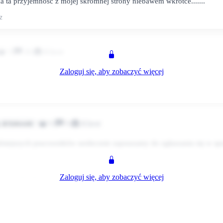
 ta przyjemność z mojej skromnej strony niebawem wkrótce.......
 Teraz jak bym miał wybierać Biedronka a Tesco wybieram bez słowa
z
olnym człowiekiem a nie niewolnikiem. i jeszcze jedno jestem pewny ze
ie wjedzie do mnie do domu bo nie odbierałem od niego tel.Obecnej fir
as
3
26
Klient
Zaloguj się, aby zobaczyć więcej
pl/viewtopic.php?t=1687 :boks:
z
0
9
Klient
Użytkownik
aźniejszych pracowników serdecznie zapraszamy do zgłaszania się w s
Zaloguj się, aby zobaczyć więcej
ie-biedronka.pl/content/view/59/98/
nka