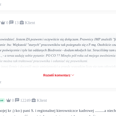
z
0
13
Klient
owiedzieć. Jestem ZA pozwem i oczywiście się dołączam. Prawnicy JMP znaleźli "fa
anie :bu: Większość "starych" pracowników tak pożegnało się z F-mą. Osobiście czuję
ze poświęcenie i tyle lat oddanych Biedronie - dodam młodych lat. Straciliśmy tam 
.., - a teraz zadaję sobie pytanie: PO CO ?? Minęło pół roku od mojego zwolnienia
ie można tak traktować pracownika i osłaniać się prawnikami.
 innej firmie i docenili moje umiejętności a przede wszystkim liczy się tam człowiek
nsultacje, pytania. Nie ukrywam, że chcę "dokopać" B... i dlatego wykorzystuję sw
Rozwiń komentarz
 JMP jak będzie dalej utrzymywał taką politykę kadrową, to życzę powodzenia !!!
z
0
12249
Klient
ciel
em z naszej firmy. ...pamietam i te lepsze i te gorsze czasy . jestem wdz
 nawet nagrodę za najlepsze wyniki sklepu. Ale po 2 lata bez Biedron
ojej kr ;) ko:) pani S. i regionalnej kierowniczce kadrowej .........a niec
ęci do życia , lepsze zdrowie a pracuje tez w handlu. Obecny pracoda