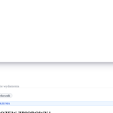
nie wydarzenia
tkownik
RZENIA