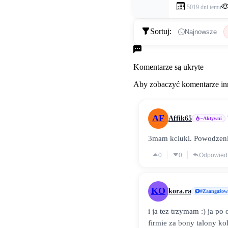
5019 dni temu
Sortuj:
Najnowsze
Komentarze
Komentarze są ukryte
Aby zobaczyć komentarze inn
AF
Affik65
~Aktywni
3mam kciuki. Powodzen
0
0
Odpowied
KO
kora.ra
#Zaangażow
i ja tez trzymam :) ja po
firmie za bony talony k