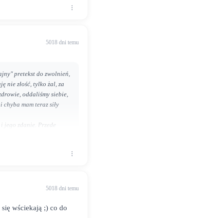
5018 dni temu
jny" pretekst do zwolnień,
 nie złość, tylko żal, za
zdrowie, oddaliśmy siebie,
 i chyba mam teraz siły
 i jego zdanie. Przede
oje wieloletnie
5018 dni temu
ięczny firmie za bony i
ki jestem innym
h się wściekają ;) co do
wca potrafi docenić