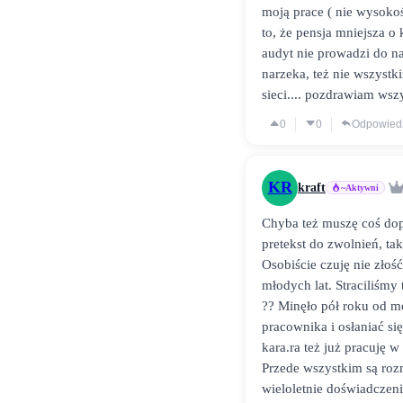
moją prace ( nie wysokoś
to, że pensja mniejsza o
audyt nie prowadzi do nag
narzeka, też nie wszystk
sieci.... pozdrawiam wszy
0
0
Odpowied
KR
kraft
~Aktywni
Chyba też muszę coś dop
pretekst do zwolnień, ta
Osobiście czuję nie złość
młodych lat. Straciliśmy 
?? Minęło pół roku od m
pracownika i osłaniać si
kara.ra też już pracuję w
Przede wszystkim są roz
wieloletnie doświadczeni