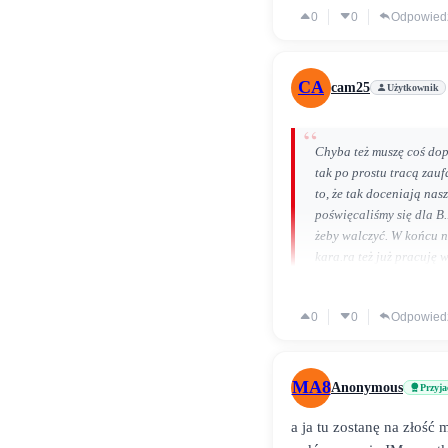
0
0
Odpowied
CA
cam25
Użytkownik
Chyba też muszę coś dop
tak po prostu tracą zauf
to, że tak doceniają nas
poświęcaliśmy się dla B.
żeby walczyć. W końcu n
kara.ra też już pracuję w
wszystkim są rozmowy, ko
doświadczenie, a Zarząd
0
0
Odpowied
MA8
Anonymous
Przyja
ja po ośmiu latach uciekł
spotkania noworocze oraz
a ja tu zostanę na złość m
człowiekiem znów mam ch