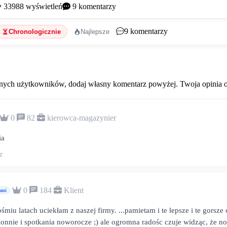
33988
wyświetleń
9
komentarzy
9
komentarzy
Chronologicznie
Najlepsze
ych użytkowników, dodaj własny komentarz powyżej. Twoja opinia od
0
82
kierowca-magazynier
ia
z
0
184
Klient
ani
 ośmiu latach uciekłam z naszej firmy. ...pamietam i te lepsze i te gorsz
olonnie i spotkania noworocze ;) ale ogromna radośc czuje widząc, że 