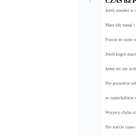
CZAS na 
Jeżeli zostałeś w
Masz siłę stanąć
Piszcie do mnie n
Jeżeli kogoś znac
Jeden nic nie zrob
Nie pozwólcie sob
ze zaniechaliści
Wszyscy chyba zd
Nie traćcie czasu 