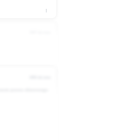
 Tesco choć może mniej
 po wyjściu z pracy do
mie przełożeni potrafią
5007 dni temu
4996 dni temu
prawie pozwu zbiorowego.