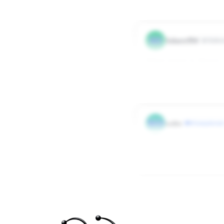
0
0
Odpowied
SO
Solarrr994
Użytko
Witam jestem tu dluzszy
ciężką.Pozdrawiam jak to 
0
0
Odpowied
WO
woles
#Zaangażowani
https://www.stowarzyszen
0
0
Odpowied