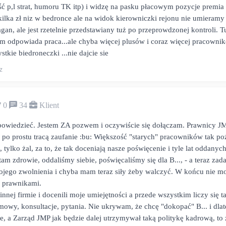
ć p,l strat, humoru TK itp) i widzę na pasku płacowym pozycje premia
 kilka zł niz w bedronce ale na widok kierowniczki rejonu nie umieramy
an, ale jest rzetelnie przedstawiany tuż po przeprowdzonej kontroli. Tu
im odpowiada praca...ale chyba więcej plusów i coraz więcej pracownik
stkie biedroneczki ...nie dajcie sie
z
0
34
Klient
owiedzieć. Jestem ZA pozwem i oczywiście się dołączam. Prawnicy JMP
k po prostu tracą zaufanie :bu: Większość "starych" pracowników tak po
, tylko żal, za to, że tak doceniają nasze poświęcenie i tyle lat oddany
tam zdrowie, oddaliśmy siebie, poświęcaliśmy się dla B..., - a teraz za
ojego zwolnienia i chyba mam teraz siły żeby walczyć. W końcu nie mo
ę prawnikami.
 innej firmie i docenili moje umiejętności a przede wszystkim liczy się 
mowy, konsultacje, pytania. Nie ukrywam, że chcę "dokopać" B... i dla
e, a Zarząd JMP jak będzie dalej utrzymywał taką politykę kadrową, to