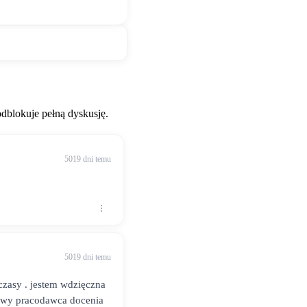
blokuje pełną dyskusję.
5019 dni temu
5019 dni temu
e czasy . jestem wdzięczna
nowy pracodawca docenia