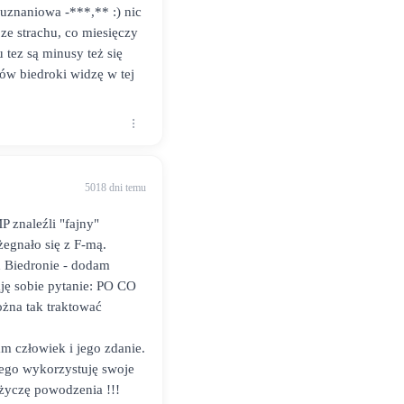
 uznaniowa -***,** :) nic
 ze strachu, co miesięczy
 tez są minusy też się
ów biedroki widzę w tej
5018 dni temu
 znaleźli "fajny"
żegnało się z F-mą.
ch Biedronie - dodam
daję sobie pytanie: PO CO
żna tak traktować
tam człowiek i jego zdanie.
tego wykorzystuję swoje
 życzę powodzenia !!!