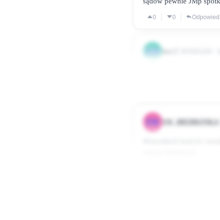
sądów pewnie JMp spotka
zmotywować pracownika.
0
0
Odpowied
zarabiam ale czuje sie w
domu żaden przełozony n
uszanować moj wolny cz
LO
lory7
Użytkownik
https://nasza-biedronka.
0
0
Odpowied
SW
SW_BIEDRONKA
Wszystkich byłych i ter
więcej informacji
https://www.stowarzyszen
Zarząd Stowarzyszenie
Stop Wyzyskowi Biedro