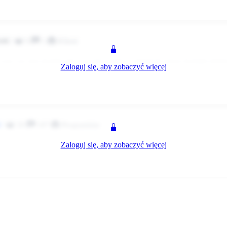
z
0
1
Klient
wnik
 czas czy jest możliwość porozmawiania z adminem przez kontakt telef
Zaloguj się, aby zobaczyć więcej
to wyślę mail z nr tel..
z
20
187
Programista
Zaloguj się, aby zobaczyć więcej
ie-biedronka.pl/content/view/59/98/ ta strona nie działa co to spam bot
z