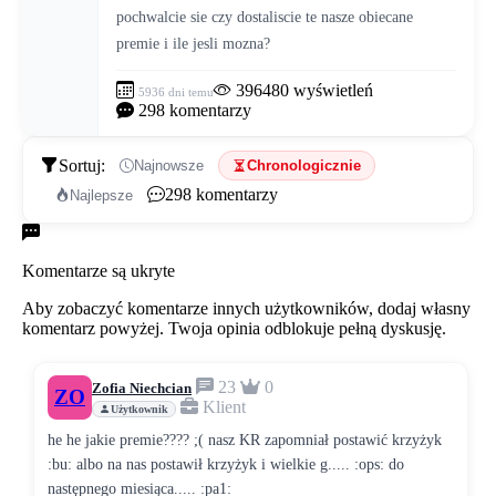
pochwalcie sie czy dostaliscie te nasze obiecane 
premie i ile jesli mozna?
396480
wyświetleń
5936 dni temu
298
komentarzy
Sortuj:
Najnowsze
Chronologicznie
298
komentarzy
Najlepsze
Komentarze
Komentarze są ukryte
Aby zobaczyć komentarze innych użytkowników, dodaj własny
komentarz powyżej. Twoja opinia odblokuje pełną dyskusję.
23
0
Zofia Niechcian
ZO
Klient
Użytkownik
he he jakie premie???? ;( nasz KR zapomniał postawić krzyżyk
:bu: albo na nas postawił krzyżyk i wielkie g..... :ops: do
następnego miesiąca..... :pa1: