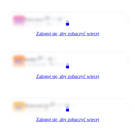
0
0
Odpowiedz
5933 dni temu
60
0
Patrycja.S.
PA
Klient
~Aktywni
Zaloguj się, aby zobaczyć więcej
dostalam :em29: :em29: :em29:
0
0
Odpowiedz
5932 dni temu
2
0
petoka
PE
Klient
Użytkownik
po przeliczeniach przez kierownictwo miało być 300 netto a
Zaloguj się, aby zobaczyć więcej
okazało sie o połowe mniej wielkie rozczarowanie
0
0
Odpowiedz
5932 dni temu
410
1
Biedronek On
BI
Klient
@Super
Zaloguj się, aby zobaczyć więcej
400 na ręke :em29: :em29: :em29:
0
0
Odpowiedz
5932 dni temu