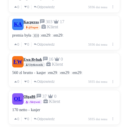
0
0
Odpowiedz
5936 dni temu
303
17
Kacperos
KA
Klient
@Super
premia była :)))) :em29: :em29:
0
0
Odpowiedz
5936 dni temu
16
0
Ewa Rybak
EW
Klient
Użytkownik
560 zl brutto - kasjer :em29: :em29: :em29:
0
0
Odpowiedz
5935 dni temu
37
0
Olga86
OL
Klient
~Aktywni
170 netto - kasjer
0
0
Odpowiedz
5935 dni temu