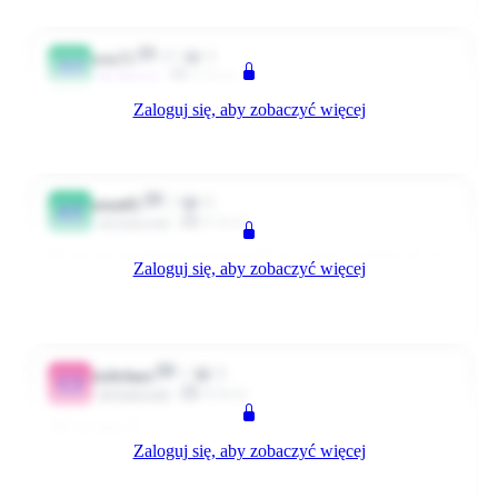
45
0
asia75
AS
Klient
~Aktywni
Zaloguj się, aby zobaczyć więcej
270 netto :em29:
0
0
Odpowiedz
5934 dni temu
3
0
atom05
AT
Klient
Użytkownik
My tez nie dostalismy premi bo KR sie walna i podobno do 15
Zaloguj się, aby zobaczyć więcej
maja nam ja przelac albo z kolejna wyplata
0
0
Odpowiedz
5934 dni temu
1
0
cichybart
CI
Klient
Użytkownik
300 na łape;-D
Zaloguj się, aby zobaczyć więcej
dla mnie bomba
😁