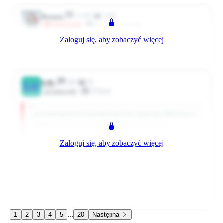
1136
199
Bartosz
eks-pracownik
Administrator
Zaloguj się, aby zobaczyć więcej
400zł na rękę?? to gratuluje:) tak to można pracować :P
0
0
Odpowiedz
5931 dni temu
26
0
LOL
LO
Klient
Użytkownik
po przeliczeniach przez kierownictwo miało być 300 netto a
okazało sie o połowe mniej wielkie rozczarowanie
Zaloguj się, aby zobaczyć więcej
Pewnie nie zmiesciliscie sie w widelkach 0.6-0,7. Głowa do
gory - bedzie lepiej!
0
0
Odpowiedz
5931 dni temu
...
1
2
3
4
5
20
Następna