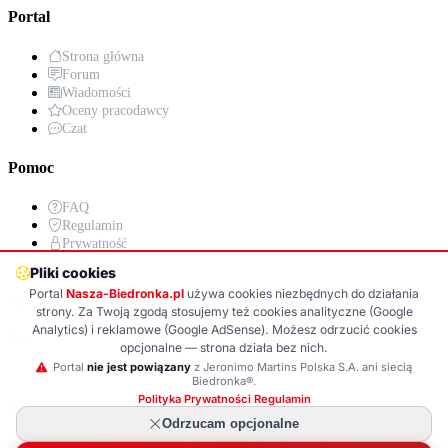
Portal
Strona główna
Forum
Wiadomości
Oceny pracodawcy
Czat
Pomoc
FAQ
Regulamin
Prywatność
Kontakt
Pliki cookies
Portal
Nasza-Biedronka.pl
używa cookies niezbędnych do działania
Aplikacja
strony. Za Twoją zgodą stosujemy też cookies analityczne (Google
Analytics) i reklamowe (Google AdSense). Możesz odrzucić cookies
Wersja PWA już wkrótce!
opcjonalne — strona działa bez nich.
Portal
nie jest powiązany
z Jeronimo Martins Polska S.A. ani siecią
Google Play (wkrótce)
App Store (wkrótce)
Biedronka®.
Polityka Prywatności
·
Regulamin
© 2025
Nasza-Biedronka.pl
· Wszelkie prawa zastrzeżone
Odrzucam opcjonalne
Strona nieoficjalna · Nie jest powiązana z Jeronimo Martins Polska