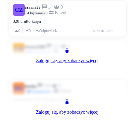
14
0
czarna33
CZ
Klient
Użytkownik
320 brutto kasjer
0
0
Odpowiedz
5935 dni temu
122
0
chester1988
CH
#Zaangażowani
Zaloguj się, aby zobaczyć więcej
ja też 170 netto
0
0
Odpowiedz
5934 dni temu
250
0
mucha
MU
Klient
#Zaangażowani
a ja miałam 150 zł brutto premii
Zaloguj się, aby zobaczyć więcej
Dodano: 2010-05-09, 12:37
jako kasjer
0
0
Odpowiedz
5934 dni temu