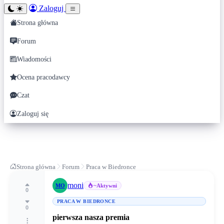
Zaloguj
Strona główna
Forum
Wiadomości
Ocena pracodawcy
Czat
Zaloguj się
Strona główna
Forum
Praca w Biedronce
moni
MO
~Aktywni
0
PRACA W BIEDRONCE
0
pierwsza nasza premia