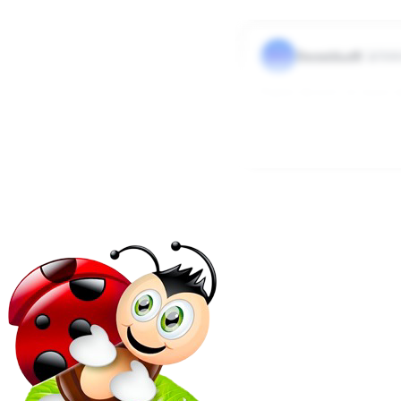
DO
Dormitka40
Użytk
Fajnie słyszeć, że masz
[size=1]https://mebleka
0
0
Odpowied