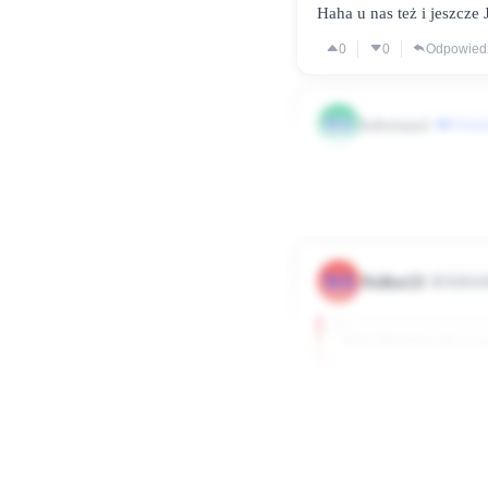
Haha u nas też i jeszcze 
0
0
Odpowied
BA
babajaga2
#Zaanga
Moje Biedroneczki sa supe
0
0
Odpowied
WA
Walker33
Użytkown
Moje Biedroneczki sa sup
Hehe, dokładnie :D
0
0
Odpowied