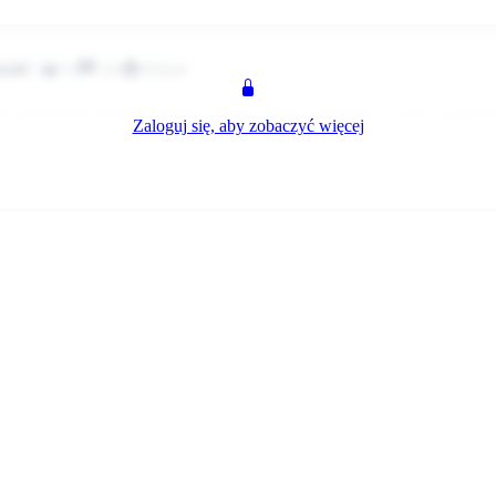
0
24
Klient
ownik
 tak pozytywne doświadczenia z ekipą. Dobra atmosfera w pracy napraw
Zaloguj się, aby zobaczyć więcej
lwaria.eu/meble_kuchenne/
z