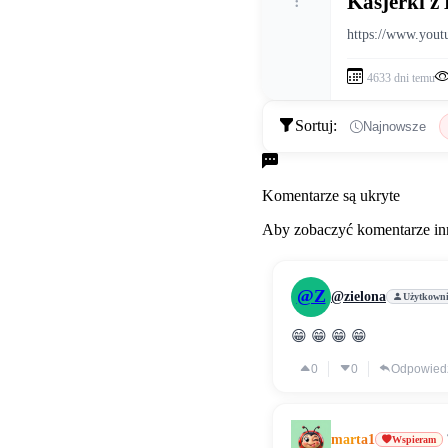
Kasjerki z 
https://www.yo
4633 dni temu
Sortuj:
Najnowsze
Komentarze
Komentarze są ukryte
Aby zobaczyć komentarze inn
@Z
@zielona
Użytkown
😁 😁 😁 😁
0
0
Odpowied
marta1
Wspieram