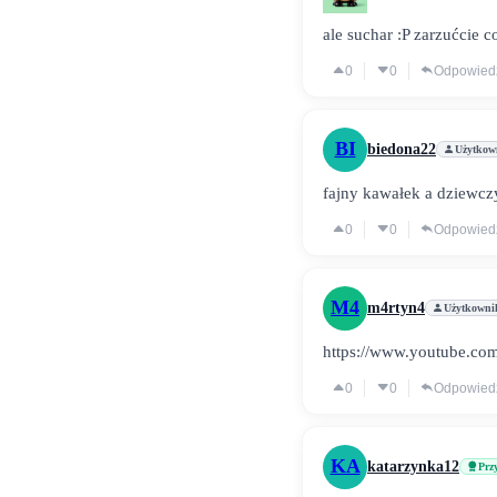
ale suchar :P zarzućcie 
0
0
Odpowied
BI
biedona22
Użytkow
fajny kawałek a dziewczy
0
0
Odpowied
M4
m4rtyn4
Użytkowni
https://www.youtube.com
0
0
Odpowied
KA
katarzynka12
Przy