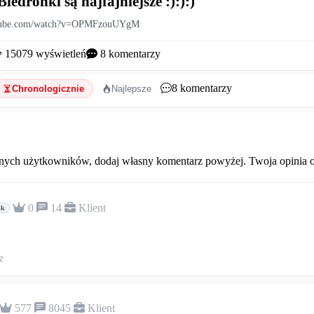
Biedronki są najfajniejsze :):):)
utube.com/watch?v=OPMFzouUYgM
15079
wyświetleń
8
komentarzy
8
komentarzy
Chronologicznie
Najlepsze
ych użytkowników, dodaj własny komentarz powyżej. Twoja opinia od
0
14
Klient
ik
z
577
8045
Klient