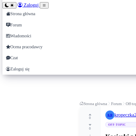
Zaloguj
Strona główna
Forum
Wiadomości
Ocena pracodawcy
Czat
Zaloguj się
Strona główna
Forum
Off-to
kropeczka
KR
0
OFF-TOPIC
0