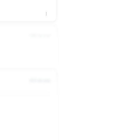
4580 dni temu
pani )
4222 dni temu