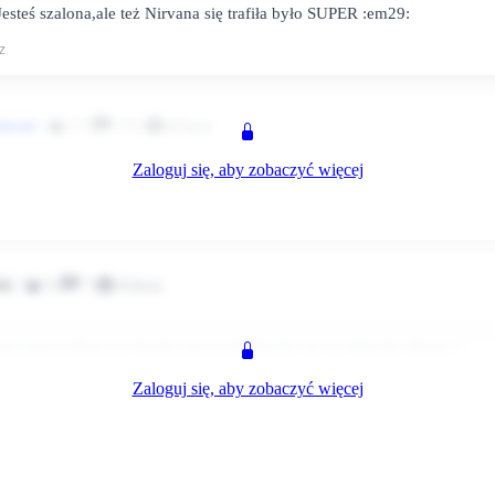
Jesteś szalona,ale też Nirvana się trafiła było SUPER :em29:
z
17
172
Klient
żowani
Zaloguj się, aby zobaczyć więcej
r,wszyscy klienci je chwalą ( oprócz złodzieji bo oni nie lubią być zła
z
0
7
Klient
ik
er,wszyscy klienci je chwalą ( oprócz złodzieji bo oni nie lubią być złapani )
Zaloguj się, aby zobaczyć więcej
z