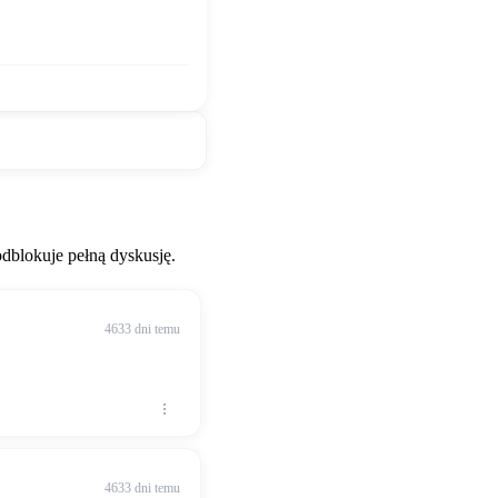
blokuje pełną dyskusję.
4633 dni temu
4633 dni temu