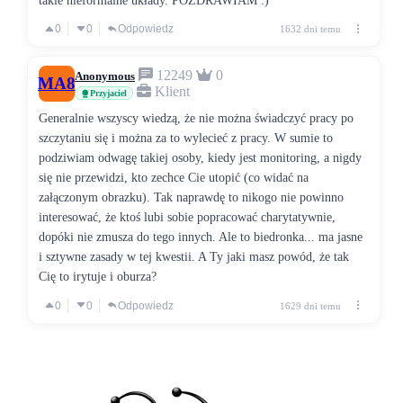
takie nieformalne układy. POZDRAWIAM :)
0
0
Odpowiedz
1632 dni temu
12249
0
Anonymous
MA8
Klient
Przyjaciel
Generalnie wszyscy wiedzą, że nie można świadczyć pracy po
szczytaniu się i można za to wylecieć z pracy. W sumie to
podziwiam odwagę takiej osoby, kiedy jest monitoring, a nigdy
się nie przewidzi, kto zechce Cie utopić (co widać na
załączonym obrazku). Tak naprawdę to nikogo nie powinno
interesować, że ktoś lubi sobie popracować charytatywnie,
dopóki nie zmusza do tego innych. Ale to biedronka... ma jasne
i sztywne zasady w tej kwestii. A Ty jaki masz powód, że tak
Cię to irytuje i oburza?
0
0
Odpowiedz
1629 dni temu