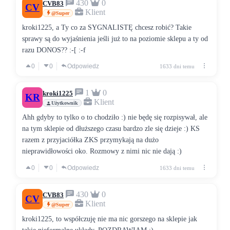
430
0
CVB83
CV
Klient
@Super
kroki1225, a Ty co za SYGNALISTĘ chcesz robić? Takie
sprawy są do wyjaśnienia jeśli już to na poziomie sklepu a ty od
razu DONOS?? :-[ :-f
0
0
Odpowiedz
1633 dni temu
1
0
kroki1225
KR
Klient
Użytkownik
Ahh gdyby to tylko o to chodziło :) nie będę się rozpisywał, ale
na tym sklepie od dłuższego czasu bardzo zle się dzieje :) KS
razem z przyjaciółka ZKS przymykają na dużo
nieprawidłowości oko. Rozmowy z nimi nic nie dają :)
0
0
Odpowiedz
1633 dni temu
430
0
CVB83
CV
Klient
@Super
kroki1225, to współczuję nie ma nic gorszego na sklepie jak