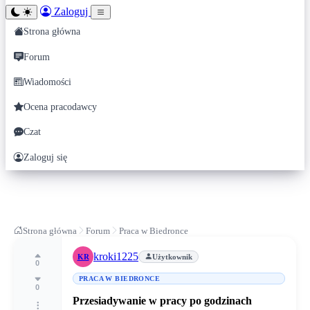
Zaloguj
Strona główna
Forum
Wiadomości
Ocena pracodawcy
Czat
Zaloguj się
Strona główna
Forum
Praca w Biedronce
kroki1225
KR
Użytkownik
0
PRACA W BIEDRONCE
0
Przesiadywanie w pracy po godzinach