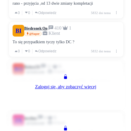
rano - przyjęcia ,od 13 dwie zmiany kompletacji
0
0
Odpowiedz
5832 dni temu
410
1
Biedronek On
BI
Klient
@Super
To się przypadkiem tyczy tylko DC ?
0
0
Odpowiedz
5832 dni temu
11
0
Robert70
RO
Klient
Użytkownik
czy tylko nie wiem :) , ale tak mi się wydaje , skoro post w
Zaloguj się, aby zobaczyć więcej
Centrum D.... Ruda Śląska temat 3 zmiany chyba że sklepy
przehdą na 24 h
0
0
Odpowiedz
5832 dni temu
4
0
jacekgz
JA
Klient
Użytkownik