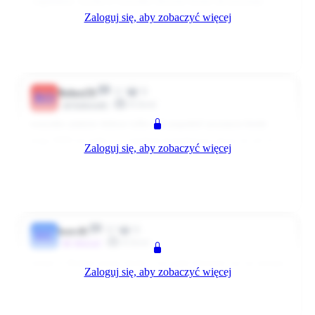
:regulamin: trochę to wszystko dziwnie brzmi ale powstaje
Zaloguj się, aby zobaczyć więcej
projekt 3 zmianowy ale czy to się uda tego chyba jeszcze nikt
nie wie ale było by o wiele lepiej w CD04
0
0
Odpowiedz
5830 dni temu
11
0
Robert70
RO
Klient
Użytkownik
wszystko pięknie dobrze tylko jak pogodzić przyjęcia kiedy
mają 5000 tyś palet a w regałach kompletacja ,bywa że od 13
Zaloguj się, aby zobaczyć więcej
godzinke razem jesteśmy i jest ciężko nie widze kompletacji i
przyjęć na jednej zmianie :)
0
0
Odpowiedz
5830 dni temu
32
0
beny48
BE
Klient
~Aktywni
witam w Rudzie macie około 5 tys palet dziennie czy na zmiane
Zaloguj się, aby zobaczyć więcej
????? jak to jest ????
0
0
Odpowiedz
5812 dni temu