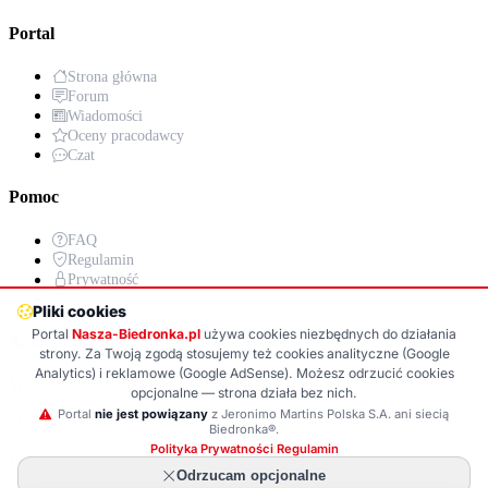
Portal
Strona główna
Forum
Wiadomości
Oceny pracodawcy
Czat
Pomoc
FAQ
Regulamin
Prywatność
Kontakt
Pliki cookies
Portal
Nasza-Biedronka.pl
używa cookies niezbędnych do działania
Aplikacja
strony. Za Twoją zgodą stosujemy też cookies analityczne (Google
Analytics) i reklamowe (Google AdSense). Możesz odrzucić cookies
Wersja PWA już wkrótce!
opcjonalne — strona działa bez nich.
Portal
nie jest powiązany
z Jeronimo Martins Polska S.A. ani siecią
Google Play (wkrótce)
App Store (wkrótce)
Biedronka®.
Polityka Prywatności
·
Regulamin
© 2025
Nasza-Biedronka.pl
· Wszelkie prawa zastrzeżone
Odrzucam opcjonalne