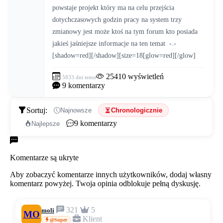
powstaje projekt który ma na celu przejścia 
dotychczasowych godzin pracy na system trzy 
zmianowy jest może ktoś na tym forum kto posiada 
jakieś jaśniejsze informacje na ten temat  -.-  
[shadow=red][/shadow][size=18[glow=red][/glow]
25410
wyświetleń
5833 dni temu
9
komentarzy
Sortuj:
Najnowsze
Chronologicznie
9
komentarzy
Najlepsze
Komentarze
Komentarze są ukryte
Aby zobaczyć komentarze innych użytkowników, dodaj własny
komentarz powyżej. Twoja opinia odblokuje pełną dyskusję.
321
5
moli
MO
Klient
@Super