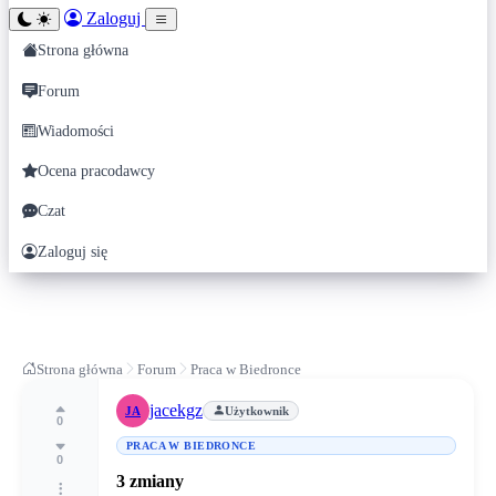
Zaloguj
Strona główna
Forum
Wiadomości
Ocena pracodawcy
Czat
Zaloguj się
Strona główna
Forum
Praca w Biedronce
jacekgz
JA
Użytkownik
0
PRACA W BIEDRONCE
0
3 zmiany