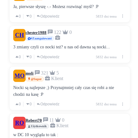
Ja, pierwsze słyszę -.- Możesz rozwinąć myśl? :P
0
0
Odpowiedz
5833 dni temu
122
0
chester1988
CH
#Zaangażowani
3 zmiany czyli co nocki też? u nas od dawna są nocki...
0
0
Odpowiedz
5832 dni temu
321
5
moli
MO
Klient
@Super
Nocki są najlepsze ;) Przynajmniej cały czas się robi a nie
chodzi na kasę :P
0
0
Odpowiedz
5832 dni temu
11
0
Robert70
RO
Klient
Użytkownik
w DC 10 wygląda to tak :