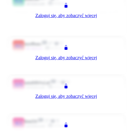
NA
Klient
Użytkownik
Czytałam tutaj na forum że gofrownice, na jednej z grup na FB
Zaloguj się, aby zobaczyć więcej
piszą że przyprawniki ,zestaw patelni i słodycze.
0
0
Odpowiedz
644 dni temu
47
2
aga40aga
AG
Klient
~Aktywni
Zaloguj się, aby zobaczyć więcej
a dla dzieci?
0
0
Odpowiedz
643 dni temu
3
0
ania849@o2.pl
AN
Klient
Użytkownik
Zaloguj się, aby zobaczyć więcej
Dla nas przyprawy, przyprawnik, zestaw 3 patelni i slodycze
0
0
Odpowiedz
643 dni temu
25
8
kim254
KI
Klient
Użytkownik