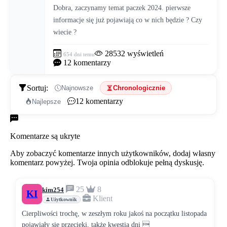
Dobra, zaczynamy temat paczek 2024. pierwsze 
informacje się już pojawiają co w nich będzie ? Czy 
wiecie ?
28532
wyświetleń
654 dni temu
12
komentarzy
Sortuj:
Najnowsze
Chronologicznie
12
komentarzy
Najlepsze
Komentarze
Komentarze są ukryte
Aby zobaczyć komentarze innych użytkowników, dodaj własny
komentarz powyżej. Twoja opinia odblokuje pełną dyskusję.
25
8
kim254
KI
Klient
Użytkownik
Cierpliwości trochę, w zeszłym roku jakoś na początku listopada
pojawiały się przecieki, także kwestia dni 