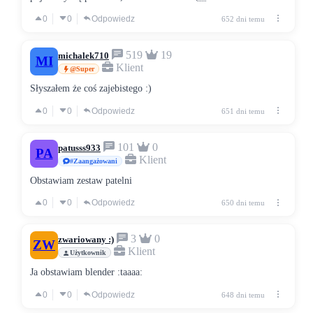
0
0
Odpowiedz
652 dni temu
519
19
michalek710
MI
Klient
@Super
Słyszałem że coś zajebistego :)
0
0
Odpowiedz
651 dni temu
101
0
patusss933
PA
Klient
#Zaangażowani
Obstawiam zestaw patelni
0
0
Odpowiedz
650 dni temu
3
0
zwariowany :)
ZW
Klient
Użytkownik
Ja obstawiam blender :taaaa:
0
0
Odpowiedz
648 dni temu