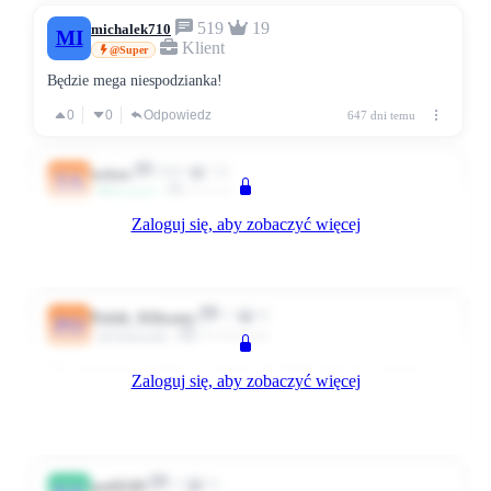
519
19
michalek710
MI
Klient
@Super
Będzie mega niespodzianka!
0
0
Odpowiedz
647 dni temu
690
33
tadam
TA
Klient
Przyjaciel
Zaloguj się, aby zobaczyć więcej
może voucher do biedronka home . :-f
0
0
Odpowiedz
646 dni temu
1
0
Polski_Wibrator
PO
Erotoman
Użytkownik
Dla mezczyzn voucher na miesiac do klubu gogo 8-) pewnie
Zaloguj się, aby zobaczyć więcej
info nie zmyślam
0
0
Odpowiedz
645 dni temu
3
0
nati0108