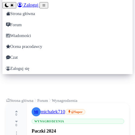
Zaloguj
Strona główna
Forum
Wiadomości
Ocena pracodawcy
Czat
Zaloguj się
Strona główna
Forum
Wynagrodzenia
michalek710
MI
@Super
0
WYNAGRODZENIA
0
Paczki 2024