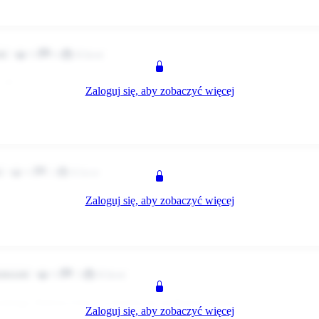
z
0
6
Klient
ik
 :D
Zaloguj się, aby zobaczyć więcej
 :pa1: :pa1: :pa1: :pa1: :pa1: :pa1:
z
0
2
Klient
k
Zaloguj się, aby zobaczyć więcej
orzów Wlkp :)
z
0
3
Klient
ytkownik
buskiego Zielona Góra :) a bonów na wielkanoc niema ;(
Zaloguj się, aby zobaczyć więcej