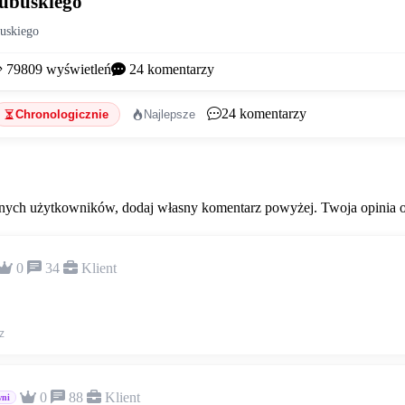
 lubuskiego
buskiego
79809
wyświetleń
24
komentarzy
24
komentarzy
Chronologicznie
Najlepsze
ych użytkowników, dodaj własny komentarz powyżej. Twoja opinia od
0
34
Klient
z
0
88
Klient
wni