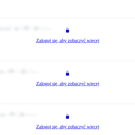
z
0
1
Klient
tkownik
Zaloguj się, aby zobaczyć więcej
P
z
0
15
Klient
Zaloguj się, aby zobaczyć więcej
z
0
2
Klient
Zaloguj się, aby zobaczyć więcej
eśmy z lubuskiego czy wie ktoś coś na temat bonów??