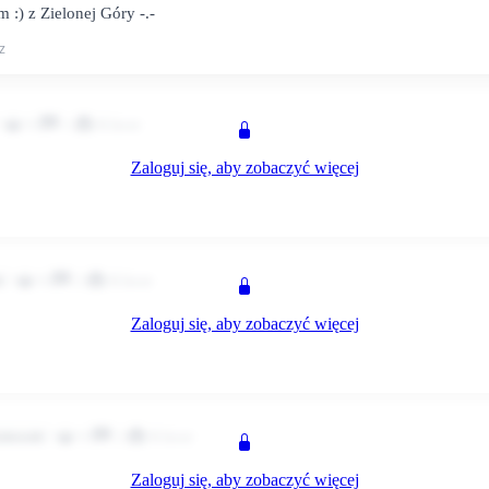
m :) z Zielonej Góry -.-
z
0
1
Klient
Zaloguj się, aby zobaczyć więcej
buskiego :rool:
z
0
2
Klient
k
Zaloguj się, aby zobaczyć więcej
 :)
z
0
2
Klient
ytkownik
Zaloguj się, aby zobaczyć więcej
ny ja też z Lubuskiego jestem :em29: