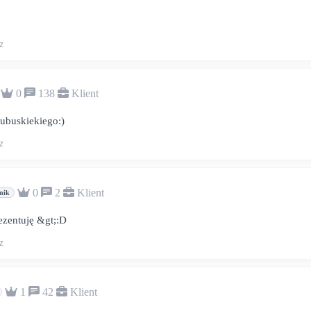
z
0
138
Klient
lubuskiekiego:)
z
0
2
Klient
nik
rezentuję &gt;:D
z
1
42
Klient