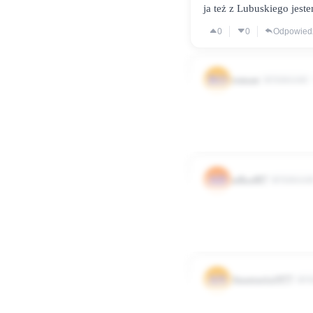
ja też z Lubuskiego jeste
0
0
Odpowied
RO
roman
Użytkownik
witam czy jest ktość z lu
0
0
Odpowied
AD
adka487
Użytkowni
tak ja jestem z lubuskiego
0
0
Odpowied
AN
Anastazja1977
Uż
Cześć Biedronki i Biedro