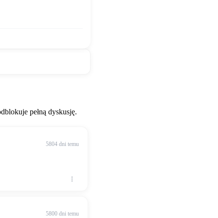
blokuje pełną dyskusję.
5804 dni temu
5800 dni temu