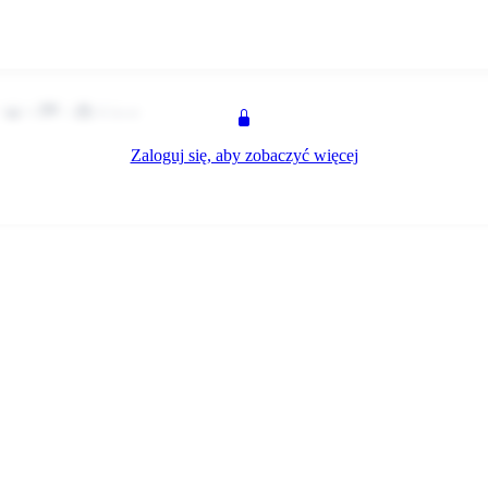
z
0
1
Klient
Zaloguj się, aby zobaczyć więcej
z