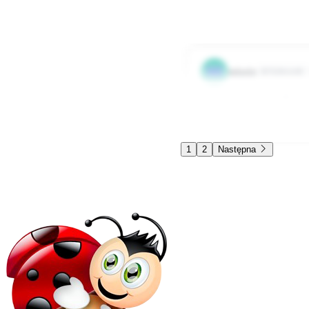
.^.
0
0
Odpowied
MI
misaja
Użytkownik
Również lubuskie 😁
0
0
Odpowied
1
2
Następna