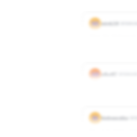
0
0
Odpowied
MI
mirek210
Użytkown
Witam Was Biedroneczki
Ja też jestem z lubuskiego
0
0
Odpowied
AD
adka487
Użytkowni
ja z tez z Lubuskiego G
0
0
Odpowied
BI
biedroneczkka
Uż
Hey . Ja tez jestem z lu