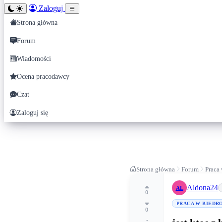
Zaloguj
Strona główna
Forum
Wiadomości
Ocena pracodawcy
Czat
Zaloguj się
Strona główna
Forum
Praca
Aldona24
AL
0
PRACA W BIEDR
0