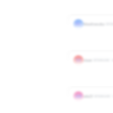
0
0
Odpowied
BL
blondyneczka
Uży
i ja jestem z lubuskiego :
0
0
Odpowied
VI
viaan
Użytkownik
ja także z Lubuskiego
0
0
Odpowied
AD
ada23
Użytkownik
super wiec wszyscy jest