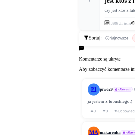
jest ktos z
czy jest ktos z lu
5806 dni temu
Sortuj:
Najnowsze
Komentarze
Komentarze są ukryte
Aby zobaczyć komentarze inn
PI
piwo29
~Aktywni
ja jestem z lubuskiego:)
0
0
Odpowied
MA
makarenka
~Akty