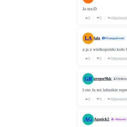
Ja tez:D
0
0
Odpowied
LA
lala
#Zaangażowani
a ja z wielkopolski koło 
0
0
Odpowied
GR
gregor9kk
Użytkow
I oto Ja też lubuskie rep
0
0
Odpowied
AG
Agatick2
~Aktywni