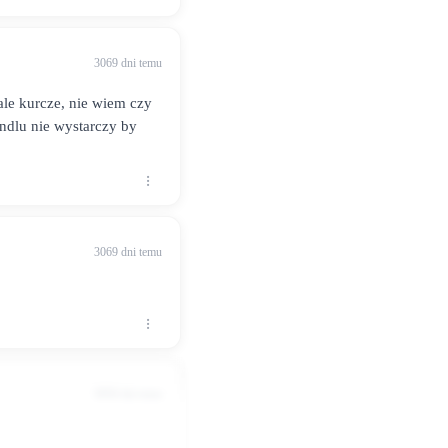
3069 dni temu
ale kurcze, nie wiem czy
ndlu nie wystarczy by
3069 dni temu
3056 dni temu