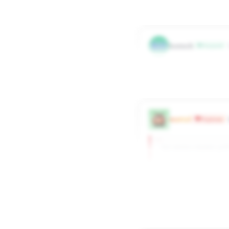
0
0
Odpowied
KO
kostuch
Przyjaciel
Już wkrótce dojdzie gril
0
0
Odpowied
marta1
Wspieram
Już wkrótce dojdzie gri
oraz plażing i leżing [u
[/url]
0
0
Odpowied