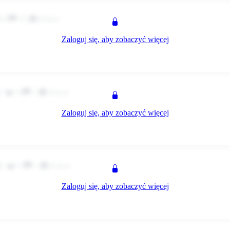
8
55
Klient
Zaloguj się, aby zobaczyć więcej
 jak do roboty na 0:15 w poniedziałek? :o
z
0
1
Klient
Zaloguj się, aby zobaczyć więcej
rower lub długi spacer, a jak nie ma to będę grał w gry. ;)
z
0
1
Klient
k
Zaloguj się, aby zobaczyć więcej
a !
z