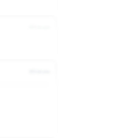
3053 dni temu
3053 dni temu
pic/61wakacje.gif[/img]