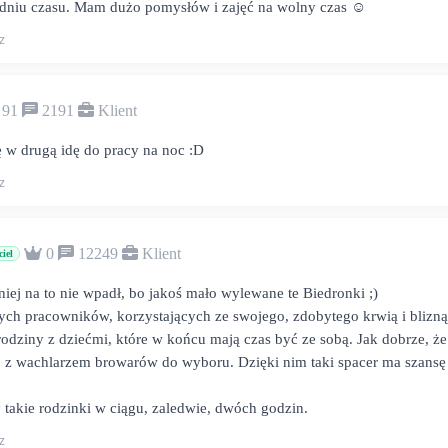
odniu czasu. Mam dużo pomysłów i zajęć na wolny czas ☺️
z
91
2191
Klient
w drugą idę do pracy na noc :D
z
0
12249
Klient
ciel
iej na to nie wpadł, bo jakoś mało wylewane te Biedronki ;)
ych pracowników, korzystających ze swojego, zdobytego krwią i blizną
rodziny z dziećmi, które w końcu mają czas być ze sobą. Jak dobrze, że 
i, z wachlarzem browarów do wyboru. Dzięki nim taki spacer ma szansę
 takie rodzinki w ciągu, zaledwie, dwóch godzin.
z