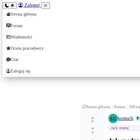
Zaloguj
Strona główna
Forum
Wiadomości
Ocena pracodawcy
Czat
Zaloguj się
Strona główna
Forum
Off-to
kostuch
KO
0
OFF-TOPIC
0