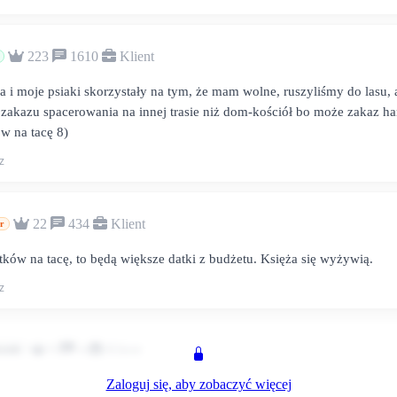
223
1610
Klient
 i moje psiaki skorzystały na tym, że mam wolne, ruszyliśmy do lasu, 
zakazu spacerowania na innej trasie niż dom-kościół bo może zakaz ha
w na tacę 8)
z
22
434
Klient
r
ków na tacę, to będą większe datki z budżetu. Księża się wyżywią.
z
0
4
Klient
ownik
Zaloguj się, aby zobaczyć więcej
m, czasem film.