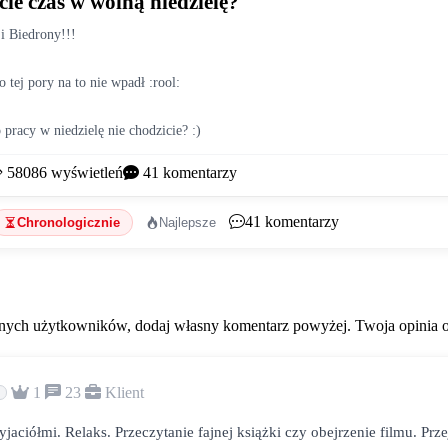
cie czas w wolną niedzielę?
i Biedrony!!!
 tej pory na to nie wpadł :rool: 
 pracy w niedzielę nie chodzicie? :)
58086
wyświetleń
41
komentarzy
41
komentarzy
Chronologicznie
Najlepsze
ych użytkowników, dodaj własny komentarz powyżej. Twoja opinia od
1
23
Klient
yjaciółmi. Relaks. Przeczytanie fajnej książki czy obejrzenie filmu. Prz