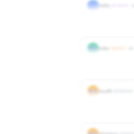
ST
Stifler
~Aktywni
ja pale szloooga
0
0
Odpowied
BO
bolka
@Super
Wspólne gotowanie, spac
0
0
Odpowied
KA
kara09
Użytkownik
zwykle spacery :) spanie 
0
0
Odpowied