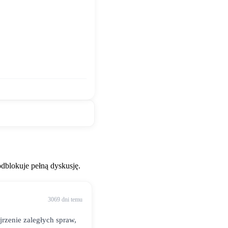
blokuje pełną dyskusję.
3069 dni temu
ejrzenie zaległych spraw,