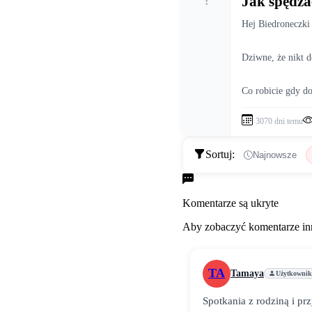
Jak spędza
Hej Biedroneczki 
Dziwne, że nikt do
Co robicie gdy do
3070 dni temu
Sortuj:
Najnowsze
Komentarze
Komentarze są ukryte
Aby zobaczyć komentarze inn
TA
Tamaya
Użytkownik
Spotkania z rodziną i prz