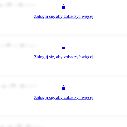
0
77
Klient
Zaloguj się, aby zobaczyć więcej
z
43
445
Klient
Zaloguj się, aby zobaczyć więcej
ery i obowiazkowo lody albo gofry w parku 😁 😁 😁
z
0
1
Klient
Zaloguj się, aby zobaczyć więcej
do pozna i czytanie :)
z