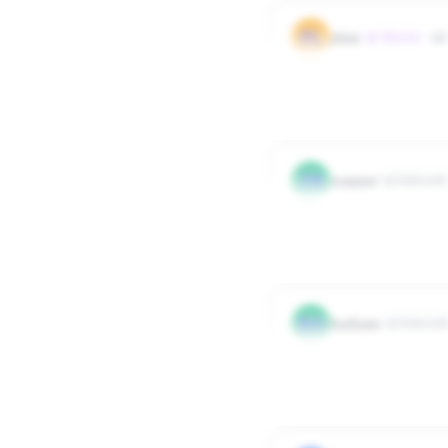
PL
plast
~Aktywni
Ale jak piwo w niedzielę
0
0
Odpowied
TR
trapper
Użytkownik
Jak jest ładna pogoda to 
0
0
Odpowied
BA
barkans
Użytkowni
ja spedzam czas z rodzin
0
0
Odpowied