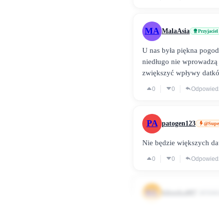
MA
MalaAsia
Przyjaciel
U nas była piękna pogoda
niedługo nie wprowadzą 
zwiększyć wpływy datkó
0
0
Odpowied
PA
patogen123
@Supe
Nie będzie większych dat
0
0
Odpowied
KL
klientka007
Użytk
Książka przede wszystki