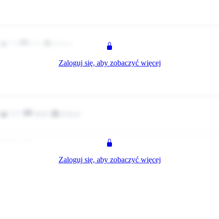
z
70
631
Klient
Zaloguj się, aby zobaczyć więcej
l+piwo :x52
z
577
8045
Klient
ll+piwo :x52
Zaloguj się, aby zobaczyć więcej
rl=https://emotikona.pl/emotikony/][img]https://emotikona.pl/emotikony/
z