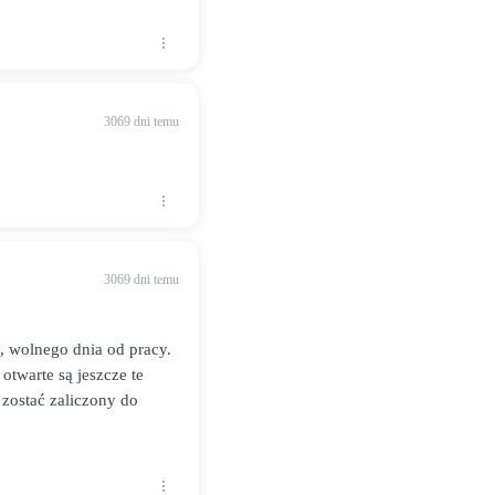
3069 dni temu
3069 dni temu
, wolnego dnia od pracy.
otwarte są jeszcze te
 zostać zaliczony do