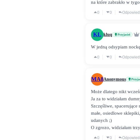
na które zabrakło w tyg
0
0
Odpowied
KL
kluq
Przyjaciel
W jedną odsypiam nockę 
0
0
Odpowied
MA8
Anonymous
Przyja
Może dlatego nikt wcześn
Ja za to widziałam dumn
Szczęśliwe, spacerujące 
małe, osiedlowe sklepik
udanych ;)
O zgrozo, widziałam trzy
0
0
Odpowied