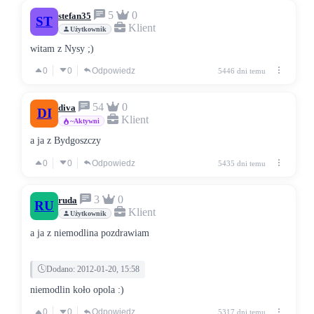
5
0
stefan35
ST
Klient
Użytkownik
witam z Nysy ;)
0
0
Odpowiedz
5446 dni temu
54
0
diva
DI
Klient
~Aktywni
a ja z Bydgoszczy
0
0
Odpowiedz
5435 dni temu
3
0
ruda
RU
Klient
Użytkownik
a ja z niemodlina pozdrawiam
Dodano: 2012-01-20, 15:58
niemodlin koło opola :)
0
0
Odpowiedz
5317 dni temu