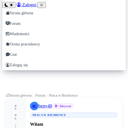
Zaloguj
Strona główna
Forum
Wiadomości
Ocena pracodawcy
Czat
Zaloguj się
Strona główna
Forum
Praca w Biedronce
beny48
BE
~Aktywni
0
PRACA W BIEDRONCE
0
Witam