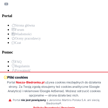
Portal
Strona główna
Forum
Wiadomości
Oceny pracodawcy
Czat
Pomoc
FAQ
Regulamin
Prywatność
Kontakt
Pliki cookies
Portal
Nasza-Biedronka.pl
używa cookies niezbędnych do działania
Aplikacja
strony. Za Twoją zgodą stosujemy też cookies analityczne (Google
Analytics) i reklamowe (Google AdSense). Możesz odrzucić cookies
Wersja PWA już wkrótce!
opcjonalne — strona działa bez nich.
Portal
nie jest powiązany
z Jeronimo Martins Polska S.A. ani siecią
Google Play (wkrótce)
App Store (wkrótce)
Biedronka®.
Polityka Prywatności
·
Regulamin