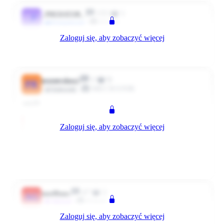
155
1
_PREDATOR_
_P
Klient
#Zaangażowani
Zaloguj się, aby zobaczyć więcej
A jest ktoś z Olesna (opolskie)?
0
0
Odpowiedz
5221 dni temu
1
0
przemyslaw.j
PR
MECHANIK
Użytkownik
:em29:
Zaloguj się, aby zobaczyć więcej
witam z Nysy ;)
:em29: :em29:
0
0
Odpowiedz
3057 dni temu
47
2
aga40aga
AG
Klient
~Aktywni
Zaloguj się, aby zobaczyć więcej
BeataBB, jarekbarek, Czesc ja tez z Opola 😁