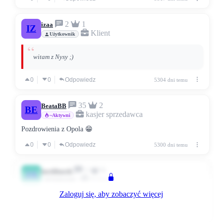
2
1
izaa
IZ
Klient
Użytkownik
witam z Nysy ;)
0
0
Odpowiedz
5304 dni temu
35
2
BeataBB
BE
kasjer sprzedawca
~Aktywni
Pozdrowienia z Opola 😁
0
0
Odpowiedz
5300 dni temu
1
0
jarekbarek
JA
Klient
Użytkownik
Zaloguj się, aby zobaczyć więcej
hey jestem z opola
0
0
Odpowiedz
5290 dni temu