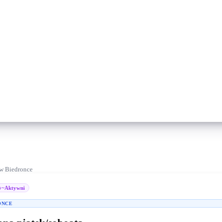
 w Biedronce
~Aktywni
ONCE