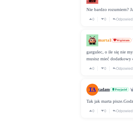
Nie bardzo rozumiem? Jak
0
0
Odpowied
marta1
Wspieram
gargulec, o ile się nie m
musisz mieć dodatkowy 
0
0
Odpowied
TA
tadam
Przyjaciel
Tak jak marta pisze.God
0
0
Odpowied