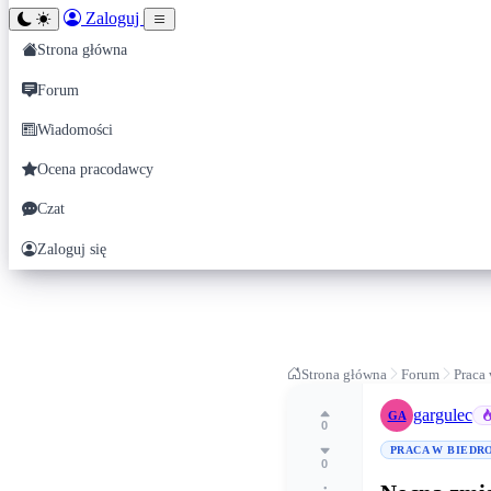
Zaloguj
Strona główna
Forum
Wiadomości
Ocena pracodawcy
Czat
Zaloguj się
Strona główna
Forum
Praca
gargulec
GA
0
PRACA W BIEDR
0