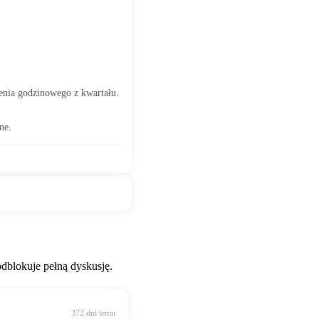
U nas jest wersja, że jak pracujesz w nocy z piątku na sobotę to godziny nie są liczone do rozliczenia godzinowego z kwartału. 
ne.
blokuje pełną dyskusję.
372 dni temu