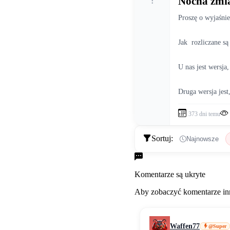
Nocna zmia
Proszę o wyjaśnie
Jak  rozliczane są
Druga wersja jest
373 dni temu
Sortuj:
Najnowsze
Komentarze
Komentarze są ukryte
Aby zobaczyć komentarze inn
Waffen77
@Super