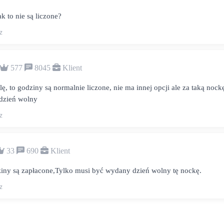
 to nie są liczone?
z
577
8045
Klient
ylę, to godziny są normalnie liczone, nie ma innej opcji ale za taką nock
dzień wolny
z
33
690
Klient
ziny są zapłacone,Tylko musi być wydany dzień wolny tę nockę.
z