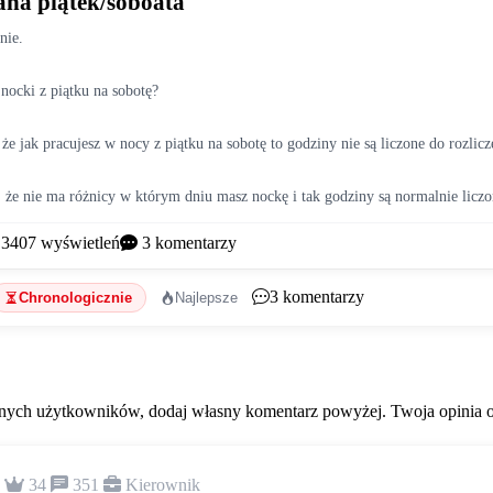
na piątek/soboata
nie. 
 nocki z piątku na sobotę? 
, że nie ma różnicy w którym dniu masz nockę i tak godziny są normalnie liczo
3407
wyświetleń
3
komentarzy
3
komentarzy
Chronologicznie
Najlepsze
ych użytkowników, dodaj własny komentarz powyżej. Twoja opinia od
34
351
Kierownik