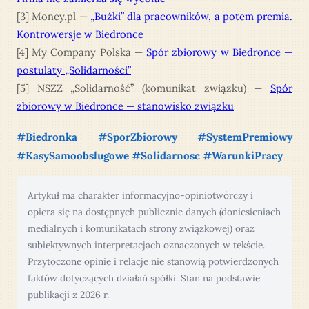
[3] Money.pl —
„Buźki” dla pracowników, a potem premia.
Kontrowersje w Biedronce
[4] My Company Polska —
Spór zbiorowy w Biedronce —
postulaty „Solidarności”
[5] NSZZ „Solidarność” (komunikat związku) —
Spór
zbiorowy w Biedronce — stanowisko związku
#Biedronka #SporZbiorowy #SystemPremiowy
#KasySamoobslugowe #Solidarnosc #WarunkiPracy
Artykuł ma charakter informacyjno-opiniotwórczy i
opiera się na dostępnych publicznie danych (doniesieniach
medialnych i komunikatach strony związkowej) oraz
subiektywnych interpretacjach oznaczonych w tekście.
Przytoczone opinie i relacje nie stanowią potwierdzonych
faktów dotyczących działań spółki. Stan na podstawie
publikacji z 2026 r.