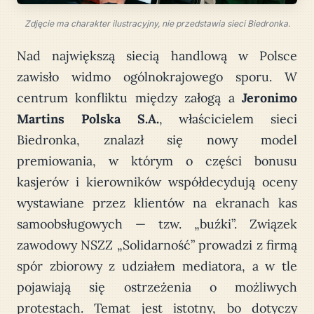
Zdjęcie ma charakter ilustracyjny, nie przedstawia sieci Biedronka.
Nad największą siecią handlową w Polsce
zawisło widmo ogólnokrajowego sporu. W
centrum konfliktu między załogą a
Jeronimo
Martins Polska S.A.
, właścicielem sieci
Biedronka, znalazł się nowy model
premiowania, w którym o części bonusu
kasjerów i kierowników współdecydują oceny
wystawiane przez klientów na ekranach kas
samoobsługowych — tzw. „buźki”. Związek
zawodowy NSZZ „Solidarność” prowadzi z firmą
spór zbiorowy z udziałem mediatora, a w tle
pojawiają się ostrzeżenia o możliwych
protestach. Temat jest istotny, bo dotyczy