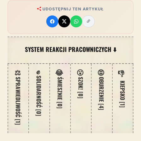
UDOSTĘPNIJ TEN ARTYKUŁ
SYSTEM REAKCJI PRACOWNICZYCH ⬇️
⚖️
✊
😂
😮
😡
👎
SOLIDARNOŚĆ [0]
SPRAWIEDLIWOŚĆ [1]
ŚMIESZNIE [0]
SZOK! [0]
OBURZENIE [4]
KIEPSKO [1]