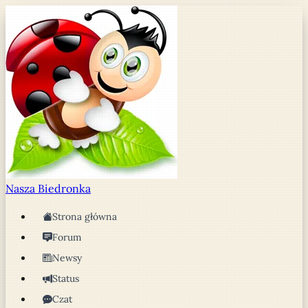
Nasza
Biedronka
Strona główna
Forum
Newsy
Status
Czat