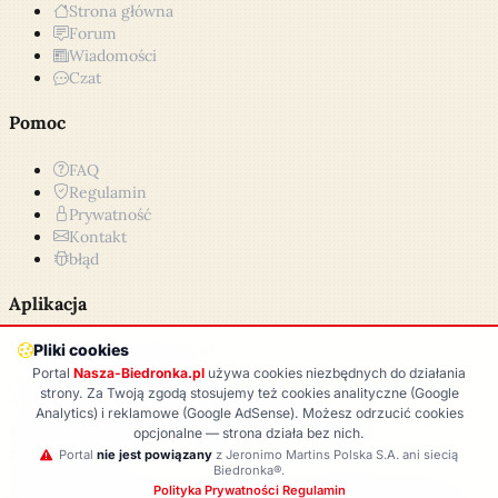
Strona główna
Forum
Wiadomości
Czat
Pomoc
FAQ
Regulamin
Prywatność
Kontakt
błąd
Aplikacja
Wersja PWA już wkrótce!
Pliki cookies
Portal
Nasza-Biedronka.pl
używa cookies niezbędnych do działania
Google Play (wkrótce)
App Store (wkrótce)
strony. Za Twoją zgodą stosujemy też cookies analityczne (Google
Analytics) i reklamowe (Google AdSense). Możesz odrzucić cookies
© 2009-2026
Nasza-Biedronka.pl
· Wszelkie prawa
opcjonalne — strona działa bez nich.
zastrzeżone.
Portal
nie jest powiązany
z Jeronimo Martins Polska S.A. ani siecią
Biedronka®.
Polityka Prywatności
·
Regulamin
Strona niezależna · Nie jest w żaden sposób powiązana,