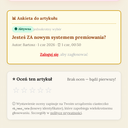
📊 Ankieta do artykułu
🟢 Aktywna
jednokrotny wybór
Jesteś ZA nowym systemem premiowania?
Autor: Bartosz
·
1 cze 2026
·
⏰ 1 cze, 00:50
Zaloguj się
, aby zagłosować
⭐ Oceń ten artykuł
Brak ocen — bądź pierwszy!
☆
☆
☆
☆
☆
Wystawienie oceny zapisuje na Twoim urządzeniu ciasteczko
(losowy identyfikator), które zapobiega wielokrotnemu
nb_news_rate
głosowaniu. Szczegóły w
polityce prywatności
.