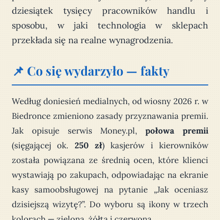
dziesiątek tysięcy pracowników handlu i
sposobu, w jaki technologia w sklepach
przekłada się na realne wynagrodzenia.
📌 Co się wydarzyło — fakty
Według doniesień medialnych, od wiosny 2026 r. w
Biedronce zmieniono zasady przyznawania premii.
Jak opisuje serwis Money.pl,
połowa premii
(sięgającej ok.
250 zł
) kasjerów i kierowników
została powiązana ze średnią ocen, które klienci
wystawiają po zakupach, odpowiadając na ekranie
kasy samoobsługowej na pytanie „Jak oceniasz
dzisiejszą wizytę?”. Do wyboru są ikony w trzech
kolorach — zielona, żółta i czerwona.