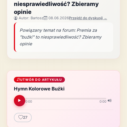
niesprawiedliwość? Zbieramy
opinie
Autor: Bartosz
08.06.2026
Przejdź do dyskusji →
Powiązany temat na forum: Premia za
"buźki" to niesprawiedliwość? Zbieramy
opinie
UTWÓR DO ARTYKUŁU
Hymn Kolorowe Buźki
0:00
0:00
27