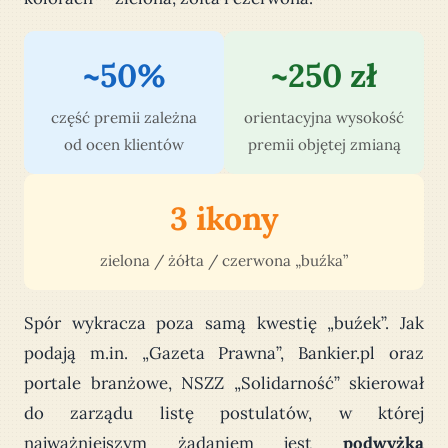
~50%
~250 zł
część premii zależna
orientacyjna wysokość
od ocen klientów
premii objętej zmianą
3 ikony
zielona / żółta / czerwona „buźka”
Spór wykracza poza samą kwestię „buźek”. Jak
podają m.in. „Gazeta Prawna”, Bankier.pl oraz
portale branżowe, NSZZ „Solidarność” skierował
do zarządu listę postulatów, w której
najważniejszym żądaniem jest
podwyżka