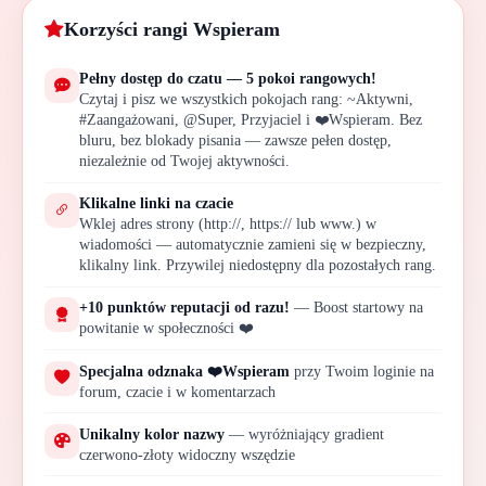
Korzyści rangi Wspieram
Pełny dostęp do czatu — 5 pokoi rangowych!
Czytaj i pisz we wszystkich pokojach rang: ~Aktywni,
#Zaangażowani, @Super, Przyjaciel i ❤️Wspieram. Bez
bluru, bez blokady pisania — zawsze pełen dostęp,
niezależnie od Twojej aktywności.
Klikalne linki na czacie
Wklej adres strony (http://, https:// lub www.) w
wiadomości — automatycznie zamieni się w bezpieczny,
🐞
klikalny link. Przywilej niedostępny dla pozostałych rang.
+10 punktów reputacji od razu!
— Boost startowy na
powitanie w społeczności ❤️
Specjalna odznaka ❤️Wspieram
przy Twoim loginie na
forum, czacie i w komentarzach
Unikalny kolor nazwy
— wyróżniający gradient
czerwono-złoty widoczny wszędzie