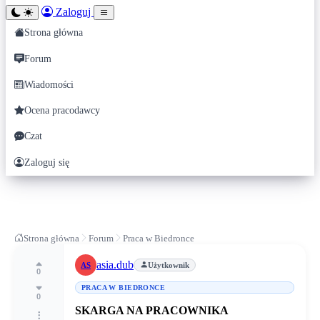
Zaloguj
Strona główna
Forum
Wiadomości
Ocena pracodawcy
Czat
Zaloguj się
Strona główna
Forum
Praca w Biedronce
asia.dub
AS
Użytkownik
0
PRACA W BIEDRONCE
0
SKARGA NA PRACOWNIKA