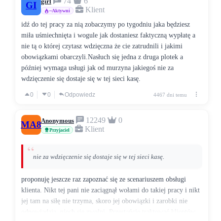
74
6
lub
girl
GI
Klient
~Aktywni
(22) 205 33 00
(z telefonu komórkowego
idź do tej pracy za nią zobaczymy po tygodniu jaka będziesz
lub z zagranicy)
miła uśmiechnięta i wogule jak dostaniesz faktyczną wypłatę a
nie tą o której czytasz wdzięczna że cie zatrudnili i jakimi
Infolinia jest czynna całą dobę
obowiązkami obarczyli.Nasłuch się jedna z druga plotek a
później wymaga usługi jak od murzyna jakiegoś nie za
wdzięczenie się dostaje się w tej sieci kasę.
0
0
Odpowiedz
4467 dni temu
12249
0
Anonymous
MA8
Klient
Przyjaciel
nie za wdzięczenie się dostaje się w tej sieci kasę.
proponuję jeszcze raz zapoznać się ze scenariuszem obsługi
klienta. Nikt tej pani nie zaciągnął wołami do takiej pracy i nikt
jej tam na siłę nie trzyma, skoro jej obowiązki i zarobki nie
odpowiadają, niech sie zwolni. Przestańcie traktować klientów,