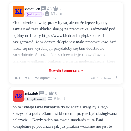
45
2
kicior_ek
KI
Klient
~Aktywni
Ehh.. różnie to w tej pracy bywa, ale może lepsze byłoby
zamiast od razu składać skargę na pracownika, zadzwonić pod
ogólny nr Biedry https://www.biedronka.pl/pl/kontakt i
zasugerować, że w danym sklepie jest mało pracowników, być
może się nie wyrabiają i przydałoby się tam dodatkowe
zatrudnienie. A może takie zachowanie jest powodowane
wielkim wysiłkiem i brakiem premii za niedociągnięcia, które
często wynikają właśnie z małej liczby pracowników i dużej
Rozwiń komentarz
liczby klientów. Lub poobserwować czy nie dochodzi tam do
0
0
Odpowiedz
4467 dni temu
mobbingu na pracownikach, co w konsekwencji przekłada się na
niegrzeczne podejście do klientów.
1
0
asia.dub
AS
Klient
Użytkownik
Powodów może być wiele, ale pójście na łatwiznę i składanie
skargi, tak naprawdę nikomu na dłuższą metę nie pomoże, jeśli
po to istnieje takie narzędzie do składania skarg by z tego
powód takiego zachowania leży gdzieś głębiej, a klienci często
korzystać a podkreślam jest klientem i pragnę być obsługiwana
nie mają o tym pojęcia.
należycie... Każdy sklep ma swoje standardy tu ta Pani
kompletnie je podważa i jak już pisałam wcześnie nie jest to