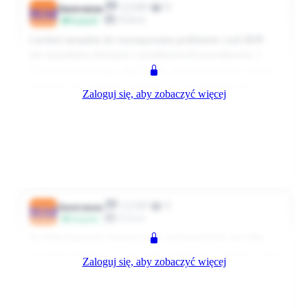
12249
0
Anonymous
MA8
Klient
Przyjaciel
Larrikol narzędzie do rozwiązywania problemów czyli BOP ,
jest narzędziem złożonym z przedstawicieli pracodawców, i
forum pracowniczego ( skąd to jest ,jak to się wybiera i jak się
kandyduje nie wiadomo) natomiast nie ma przedstawicieli
Zaloguj się, aby zobaczyć więcej
związku zawodowego .Sam miałem okazję korzystać z BOP i
skargi o dyskryminację , której nie uwzględniono ,stwierdzając
działanie etyczne pani kierownik , natomiast , za jakiś czas
przeniesiono panią kierownik na inny rejon , i delikatnie
Rozwiń komentarz
mówiąc za 6 miesięcy odstrzelono. Konkluzja jaka firma taka
0
0
Odpowiedz
4467 dni temu
etyka, łatwiej zaprzeczyć ,wysłać panią kr z pomorza do
Wrocławia , i odstrzelić
12249
0
Anonymous
MA8
Klient
Przyjaciel
Są różne instytucje, broniące praw pracowniczych, nie tylko
wewnątrzzakładowe. Ale jest jeden podstawowy problem, trzeba
Zaloguj się, aby zobaczyć więcej
tam ruszyć tyłek i coś zrobić w sprawie. Jak ktoś nie ma ochoty,
to niech nie wyżywa się na klientach, ale siedzi dalej cicho.
0
0
Odpowiedz
4467 dni temu