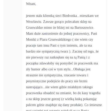
Witam,
jestem stała klientką sieci Biedronka...mieszkam we 
Wrocławiu. Zawsze gorąco polecałam sklep na 
Grunwaldze mimo że bliżej mi na Bartoszowice. 
Mam duże zastrzeżenie do jednej pracownicy, Pani 
Moniki z Placu Grunwaldzkiego ( nie wiem czy 
pracuje tam inna Pani o tym imieniu, ale ta ma 
bardzo nie sympatyczną twarz ). Zacznę od tego, że 
nie pierwszy raz natknęłam się na tą Panią i z 
początku zdawałoby się pomyśleć że pracownik ma 
zły humor albo coś w tym stylu...Obsługa jest 
strasznie nie sympatyczna, rzucanie towaru i 
pesymistyczne podejście do pracy nie brzmi 
nastrajająco...nie wiem gdzie miałabym takiego 
pracownika obsadzić na zmianie, bo do kasy tragedia 
a na sklep jeszcze gorzej (z wielką łaską pokazując 
palcem gdzie znajduje się dany produkt). Co śmieszne 
moi sąsiedzi też ostatnio nażekali na tą Panią...