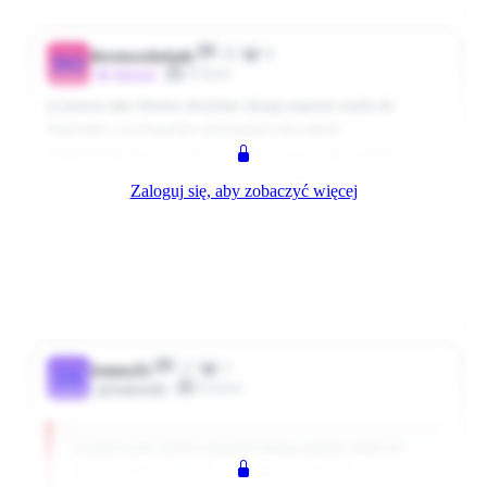
36
0
dorotaczekolada
DO
Klient
~Aktywni
ja jeszcze jako klienta złożyłam skarge poprzez maila do
biedronki ;) na baaardzo niesympatyczną młoda
ekspedientkę,która po złym wydaniu reszty i sprawdzeniu przez
ochronę jej błedu łaskawie mi te resztę wydała bez żądnego
Zaloguj się, aby zobaczyć więcej
pzrepraszam. a pare dni wcześniej dziadziunia o 100zł chciała
orżnąc bo płacł jej 200ką. ogólnie tak niemiła i wiecznie
skrzywiona była że nie wyrobiłam i tak napisałam że dotarło.
dostała naganę. i może to ją nauczy.
Rozwiń komentarz
ja też kiedyś pracowałam na kasie teraz wróciłąm i wiem jakie
0
0
Odpowiedz
4465 dni temu
są standardy. mozna mieć gorszy humor ale klient z ato oberwac
nie może i już. a gdyby to był TK to cały sklep straci przez
22
1
głupia babę...
JanuszJG
JA
Klient
Użytkownik
ja jeszcze jako klienta złożyłam skarge poprzez maila do
biedronki ;) na baaardzo niesympatyczną młoda