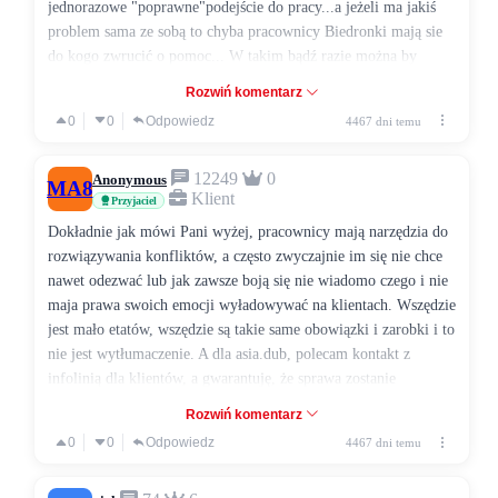
jednorazowe "poprawne"podejście do pracy...a jeżeli ma jakiś
problem sama ze sobą to chyba pracownicy Biedronki mają sie
do kogo zwrucić o pomoc... W takim bądź razie można by
wywnioskować że dany pracownik już się wypalił a wydaje mi
Rozwiń komentarz
się że na jego miejsce będzie każdy lepszy komu zależy na pracy
0
0
Odpowiedz
4467 dni temu
i szacunku do drugiej osoby...
12249
0
Anonymous
MA8
Klient
Przyjaciel
Dokładnie jak mówi Pani wyżej, pracownicy mają narzędzia do
rozwiązywania konfliktów, a często zwyczajnie im się nie chce
nawet odezwać lub jak zawsze boją się nie wiadomo czego i nie
maja prawa swoich emocji wyładowywać na klientach. Wszędzie
jest mało etatów, wszędzie są takie same obowiązki i zarobki i to
nie jest wytłumaczenie. A dla asia.dub, polecam kontakt z
infolinią dla klientów, a gwarantuję, że sprawa zostanie
rozwiązana
Rozwiń komentarz
0
0
Odpowiedz
4467 dni temu
800 080 010
(z telefonu stacjonarnego)