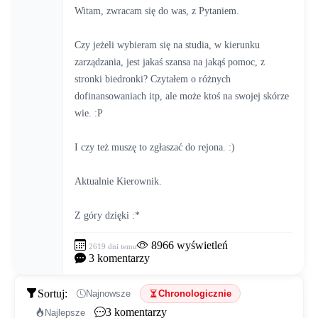
Witam, zwracam się do was, z Pytaniem. 
Czy jeżeli wybieram się na studia, w kierunku 
zarządzania, jest jakaś szansa na jakąś pomoc, z 
stronki biedronki? Czytałem o różnych 
dofinansowaniach itp, ale może ktoś na swojej skórze 
wie. :P 
I czy też muszę to zgłaszać do rejona. :) 
Aktualnie Kierownik. 
Z góry dzięki :*
8966
wyświetleń
2619 dni temu
3
komentarzy
Sortuj:
Najnowsze
Chronologicznie
3
komentarzy
Najlepsze