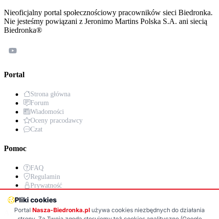
Nieoficjalny portal społecznościowy pracowników sieci Biedronka.
Nie jesteśmy powiązani z Jeronimo Martins Polska S.A. ani siecią
Biedronka®
Portal
Strona główna
Forum
Wiadomości
Oceny pracodawcy
Czat
Pomoc
FAQ
Regulamin
Prywatność
Kontakt
Pliki cookies
Portal
Nasza-Biedronka.pl
używa cookies niezbędnych do działania
Aplikacja
strony. Za Twoją zgodą stosujemy też cookies analityczne (Google