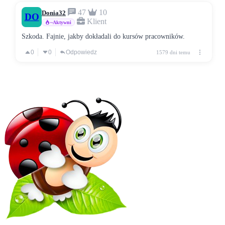
47
10
Donia32
DO
Klient
~Aktywni
Szkoda. Fajnie, jakby dokładali do kursów pracowników.
0
0
Odpowiedz
1579 dni temu