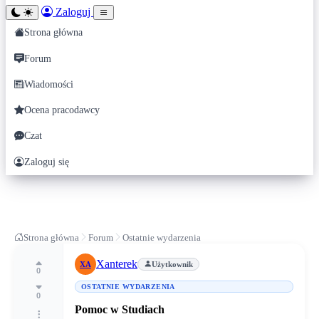
Zaloguj
Strona główna
Forum
Wiadomości
Ocena pracodawcy
Czat
Zaloguj się
Strona główna
Forum
Ostatnie wydarzenia
Xanterek
XA
Użytkownik
0
OSTATNIE WYDARZENIA
0
Pomoc w Studiach