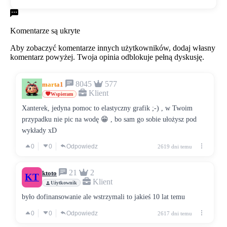
Komentarze
Komentarze są ukryte
Aby zobaczyć komentarze innych użytkowników, dodaj własny
komentarz powyżej. Twoja opinia odblokuje pełną dyskusję.
8045
577
marta1
Klient
Wspieram
Xanterek, jedyna pomoc to elastyczny grafik ;-) , w Twoim
przypadku nie pic na wodę 😁 , bo sam go sobie ułożysz pod
wykłady xD
0
0
Odpowiedz
2619 dni temu
21
2
ktoto
KT
Klient
Użytkownik
było dofinansowanie ale wstrzymali to jakieś 10 lat temu
0
0
Odpowiedz
2617 dni temu