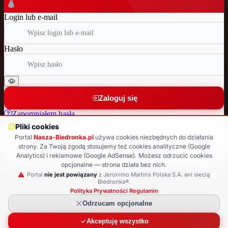
Login lub e-mail
Hasło
Zaloguj się
Zapomniałem hasła
Nie masz jeszcze konta?
Pliki cookies
Portal
Nasza-Biedronka.pl
używa cookies niezbędnych do działania
Załóż nowe konto
strony. Za Twoją zgodą stosujemy też cookies analityczne (Google
Analytics) i reklamowe (Google AdSense). Możesz odrzucić cookies
Wróć do strony głównej
opcjonalne — strona działa bez nich.
© 2025 Nasza-Biedronka.pl · Strona nieoficjalna
Portal
nie jest powiązany
z Jeronimo Martins Polska S.A. ani siecią
Biedronka®.
Polityka Prywatności
·
Regulamin
Odrzucam opcjonalne
Akceptuję wszystko