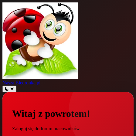
Nasza
Biedronka.pl
Witaj z powrotem!
Zaloguj się do forum pracowników